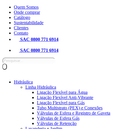
Pular
Quem Somos
para
Onde comprar
o
Catálogo
conteúdo
Sustentabilidade
Clientes
Contato
SAC 0800 771 6914
SAC 0800 771 6914
Pesquisar
produtos
Hidráulica
Linha Hidráulica
Ligação Flexível para Água
Ligação Flexível Anti-Vibrante
Ligação Flexível para Gás
Tubo Multistrato (PEX) e Conexões
Válvulas de Esfera e Registro de Gaveta
Válvulas de Esfera Gás
Válvulas de Retenção
Lavanderia e Jardim