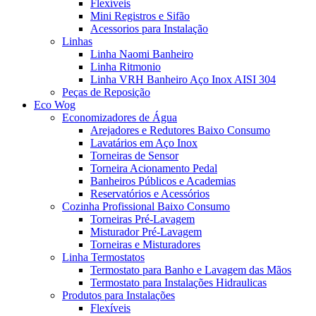
Flexíveis
Mini Registros e Sifão
Acessorios para Instalação
Linhas
Linha Naomi Banheiro
Linha Ritmonio
Linha VRH Banheiro Aço Inox AISI 304
Peças de Reposição
Eco Wog
Economizadores de Água
Arejadores e Redutores Baixo Consumo
Lavatários em Aço Inox
Torneiras de Sensor
Torneira Acionamento Pedal
Banheiros Públicos e Academias
Reservatórios e Acessórios
Cozinha Profissional Baixo Consumo
Torneiras Pré-Lavagem
Misturador Pré-Lavagem
Torneiras e Misturadores
Linha Termostatos
Termostato para Banho e Lavagem das Mãos
Termostato para Instalações Hidraulicas
Produtos para Instalações
Flexíveis