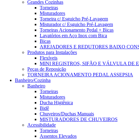
Grandes Cozinhas
Torneiras
Misturadores
Torneira c/ Esguicho Pré-Lavagem
Misturador c/ Esguicho Pré-Lavagem
Torneiras Acionamento Pedal + Bicas
Lavatórios em Aço Inox com Bica
Bicas
AREJADORES E REDUTORES BAIXO CO
Produtos para Instalações
Flexíveis
MINI REGISTROS, SIFÃO E VÁLVULA DE
Peças de Reposição
TORNEIRA ACIONAMENTO PEDAL ASSEPSIA
Banheiro/Cozinha
Banheiro
Torneiras
Misturadores
Ducha Higiênica
Bidê
Chuveiros/Duchas Manuais
MISTURADORES DE CHUVEIROS
Acessibilidade
Torneiras
Assentos Elevados