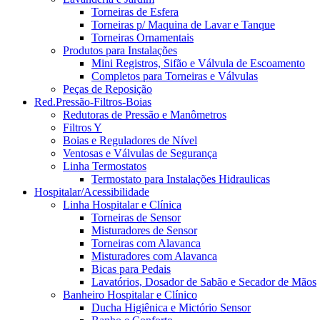
Torneiras de Esfera
Torneiras p/ Maquina de Lavar e Tanque
Torneiras Ornamentais
Produtos para Instalações
Mini Registros, Sifão e Válvula de Escoamento
Completos para Torneiras e Válvulas
Peças de Reposição
Red.Pressão-Filtros-Boias
Redutoras de Pressão e Manômetros
Filtros Y
Boias e Reguladores de Nível
Ventosas e Válvulas de Segurança
Linha Termostatos
Termostato para Instalações Hidraulicas
Hospitalar/Acessibilidade
Linha Hospitalar e Clínica
Torneiras de Sensor
Misturadores de Sensor
Torneiras com Alavanca
Misturadores com Alavanca
Bicas para Pedais
Lavatórios, Dosador de Sabão e Secador de Mãos
Banheiro Hospitalar e Clínico
Ducha Higiênica e Mictório Sensor