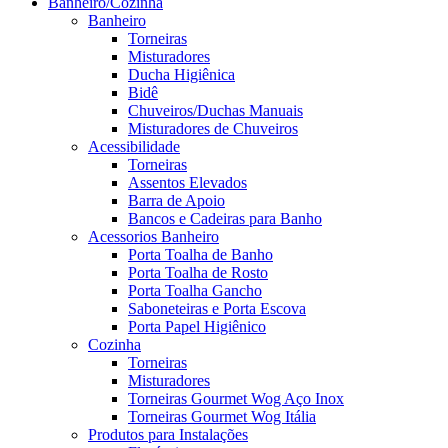
Banheiro/Cozinha
Banheiro
Torneiras
Misturadores
Ducha Higiênica
Bidê
Chuveiros/Duchas Manuais
Misturadores de Chuveiros
Acessibilidade
Torneiras
Assentos Elevados
Barra de Apoio
Bancos e Cadeiras para Banho
Acessorios Banheiro
Porta Toalha de Banho
Porta Toalha de Rosto
Porta Toalha Gancho
Saboneteiras e Porta Escova
Porta Papel Higiênico
Cozinha
Torneiras
Misturadores
Torneiras Gourmet Wog Aço Inox
Torneiras Gourmet Wog Itália
Produtos para Instalações