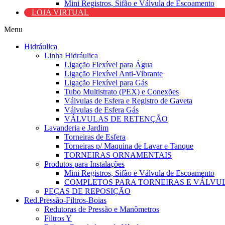
Mini Registros, Sifão e Válvula de Escoamento
LOJA VIRTUAL
Menu
Hidráulica
Linha Hidráulica
Ligação Flexível para Água
Ligação Flexível Anti-Vibrante
Ligação Flexível para Gás
Tubo Multistrato (PEX) e Conexões
Válvulas de Esfera e Registro de Gaveta
Válvulas de Esfera Gás
VÁLVULAS DE RETENÇÃO
Lavanderia e Jardim
Torneiras de Esfera
Torneiras p/ Maquina de Lavar e Tanque
TORNEIRAS ORNAMENTAIS
Produtos para Instalações
Mini Registros, Sifão e Válvula de Escoamento
COMPLETOS PARA TORNEIRAS E VÁLVU
PEÇAS DE REPOSIÇÃO
Red.Pressão-Filtros-Boias
Redutoras de Pressão e Manômetros
Filtros Y