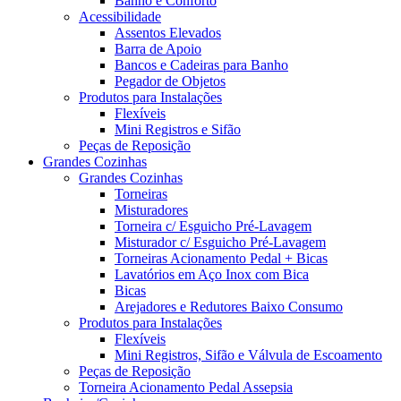
Banho e Conforto
Acessibilidade
Assentos Elevados
Barra de Apoio
Bancos e Cadeiras para Banho
Pegador de Objetos
Produtos para Instalações
Flexíveis
Mini Registros e Sifão
Peças de Reposição
Grandes Cozinhas
Grandes Cozinhas
Torneiras
Misturadores
Torneira c/ Esguicho Pré-Lavagem
Misturador c/ Esguicho Pré-Lavagem
Torneiras Acionamento Pedal + Bicas
Lavatórios em Aço Inox com Bica
Bicas
Arejadores e Redutores Baixo Consumo
Produtos para Instalações
Flexíveis
Mini Registros, Sifão e Válvula de Escoamento
Peças de Reposição
Torneira Acionamento Pedal Assepsia