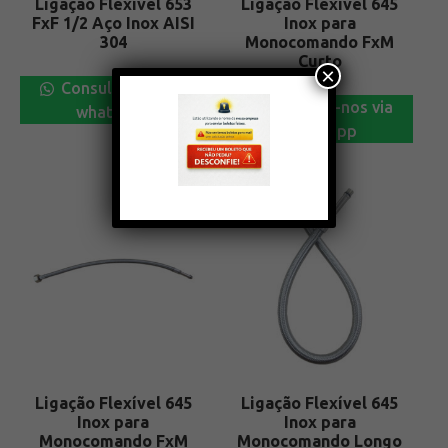
Ligação Flexível 653
Ligação Flexível 645
FxF 1/2 Aço Inox AISI
Inox para
304
Monocomando FxM
Curto
×
Consulte-nos via
Consulte-nos via
whatsapp
whatsapp
Ligação Flexível 645
Ligação Flexível 645
Inox para
Inox para
Monocomando FxM
Monocomando Longo