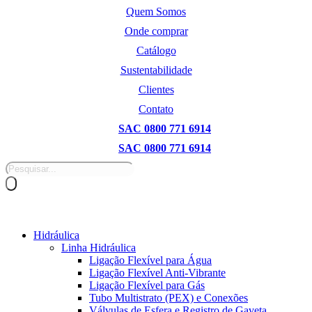
Pular
Quem Somos
para
Onde comprar
o
conteúdo
Catálogo
Sustentabilidade
Clientes
Contato
SAC 0800 771 6914
SAC 0800 771 6914
Pesquisar
produtos
Hidráulica
Linha Hidráulica
Ligação Flexível para Água
Ligação Flexível Anti-Vibrante
Ligação Flexível para Gás
Tubo Multistrato (PEX) e Conexões
Válvulas de Esfera e Registro de Gaveta