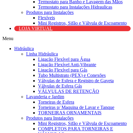
Termostato para Banho e Lavagem das Mãos
Termostato para Instalações Hidraulicas
Produtos para Instalações
Flexíveis
Mini Registros, Sifão e Válvula de Escoamento
LOJA VIRTUAL
Menu
Hidráulica
Linha Hidráulica
Ligação Flexível para Água
Ligação Flexível Anti-Vibrante
Ligação Flexível para Gás
Tubo Multistrato (PEX) e Conexões
Válvulas de Esfera e Registro de Gaveta
Válvulas de Esfera Gás
VÁLVULAS DE RETENÇÃO
Lavanderia e Jardim
Torneiras de Esfera
Torneiras p/ Maquina de Lavar e Tanque
TORNEIRAS ORNAMENTAIS
Produtos para Instalações
Mini Registros, Sifão e Válvula de Escoamento
COMPLETOS PARA TORNEIRAS E