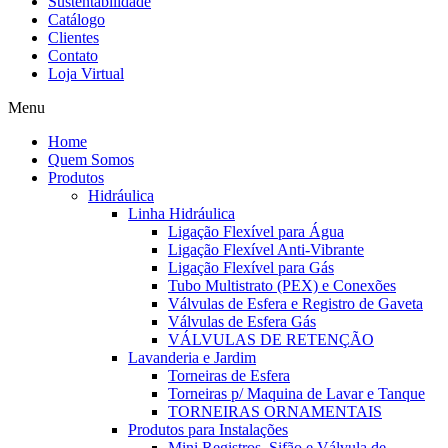
Sustentabilidade
Catálogo
Clientes
Contato
Loja Virtual
Menu
Home
Quem Somos
Produtos
Hidráulica
Linha Hidráulica
Ligação Flexível para Água
Ligação Flexível Anti-Vibrante
Ligação Flexível para Gás
Tubo Multistrato (PEX) e Conexões
Válvulas de Esfera e Registro de Gaveta
Válvulas de Esfera Gás
VÁLVULAS DE RETENÇÃO
Lavanderia e Jardim
Torneiras de Esfera
Torneiras p/ Maquina de Lavar e Tanque
TORNEIRAS ORNAMENTAIS
Produtos para Instalações
Mini Registros, Sifão e Válvula de