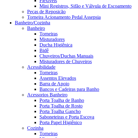
Flexíveis
Mini Registros, Sifão e Válvula de Escoamento
Peças de Reposição
Torneira Acionamento Pedal Assepsia
Banheiro/Cozinha
Banheiro
Torneiras
Misturadores
Ducha Higiênica
Bidê
Chuveiros/Duchas Manuais
Misturadores de Chuveiros
Acessibilidade
Torneiras
Assentos Elevados
Barra de Apoio
Bancos e Cadeiras para Banho
Acessorios Banheiro
Porta Toalha de Banho
Porta Toalha de Rosto
Porta Toalha Gancho
Saboneteiras e Porta Escova
Porta Papel Higiênico
Cozinha
Torneiras