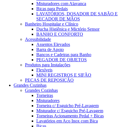
Misturadores com Alavanca
Bicas para Pedais
LAVATÓRIOS, DOSADOR DE SABÃO E
SECADOR DE MÃOS
Banheiro Hospitalar e Clínico
Ducha Higiênica e Mictório Sensor
BANHO E CONFORTO
Acessibilidade
Assentos Elevados
Barra de Apoio
Bancos e Cadeiras para Banho
PEGADOR DE OBJETOS
Produtos para Instalações
Flexíveis
MINI REGISTROS E SIFÃO
PEÇAS DE REPOSIÇÃO
Grandes Cozinhas
Grandes Cozinhas
Torneiras
Misturadores
Torneira c/ Esguicho Pré-Lavagem
Misturador c/ Esguicho Pré-Lavagem
Torneiras Acionamento Pedal + Bicas
Lavatórios em Aço Inox com Bica
Bicas