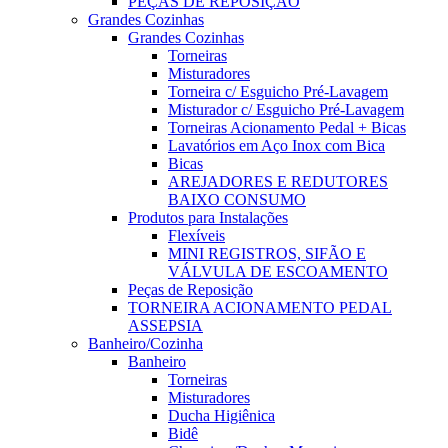
PEÇAS DE REPOSIÇÃO
Grandes Cozinhas
Grandes Cozinhas
Torneiras
Misturadores
Torneira c/ Esguicho Pré-Lavagem
Misturador c/ Esguicho Pré-Lavagem
Torneiras Acionamento Pedal + Bicas
Lavatórios em Aço Inox com Bica
Bicas
AREJADORES E REDUTORES
BAIXO CONSUMO
Produtos para Instalações
Flexíveis
MINI REGISTROS, SIFÃO E
VÁLVULA DE ESCOAMENTO
Peças de Reposição
TORNEIRA ACIONAMENTO PEDAL
ASSEPSIA
Banheiro/Cozinha
Banheiro
Torneiras
Misturadores
Ducha Higiênica
Bidê