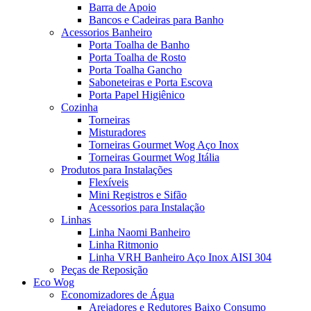
Barra de Apoio
Bancos e Cadeiras para Banho
Acessorios Banheiro
Porta Toalha de Banho
Porta Toalha de Rosto
Porta Toalha Gancho
Saboneteiras e Porta Escova
Porta Papel Higiênico
Cozinha
Torneiras
Misturadores
Torneiras Gourmet Wog Aço Inox
Torneiras Gourmet Wog Itália
Produtos para Instalações
Flexíveis
Mini Registros e Sifão
Acessorios para Instalação
Linhas
Linha Naomi Banheiro
Linha Ritmonio
Linha VRH Banheiro Aço Inox AISI 304
Peças de Reposição
Eco Wog
Economizadores de Água
Arejadores e Redutores Baixo Consumo