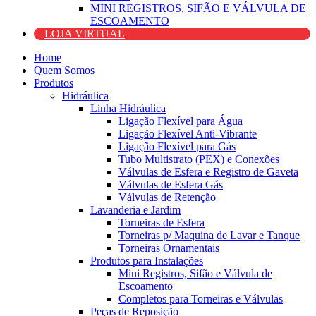
MINI REGISTROS, SIFÃO E VÁLVULA DE
ESCOAMENTO
LOJA VIRTUAL
Home
Quem Somos
Produtos
Hidráulica
Linha Hidráulica
Ligação Flexível para Água
Ligação Flexível Anti-Vibrante
Ligação Flexível para Gás
Tubo Multistrato (PEX) e Conexões
Válvulas de Esfera e Registro de Gaveta
Válvulas de Esfera Gás
Válvulas de Retenção
Lavanderia e Jardim
Torneiras de Esfera
Torneiras p/ Maquina de Lavar e Tanque
Torneiras Ornamentais
Produtos para Instalações
Mini Registros, Sifão e Válvula de
Escoamento
Completos para Torneiras e Válvulas
Peças de Reposição