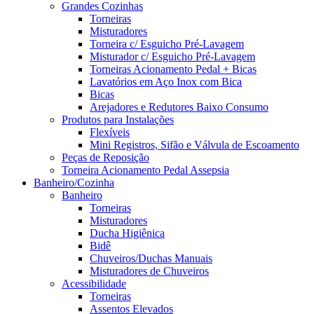
Grandes Cozinhas
Torneiras
Misturadores
Torneira c/ Esguicho Pré-Lavagem
Misturador c/ Esguicho Pré-Lavagem
Torneiras Acionamento Pedal + Bicas
Lavatórios em Aço Inox com Bica
Bicas
Arejadores e Redutores Baixo Consumo
Produtos para Instalações
Flexíveis
Mini Registros, Sifão e Válvula de Escoamento
Peças de Reposição
Torneira Acionamento Pedal Assepsia
Banheiro/Cozinha
Banheiro
Torneiras
Misturadores
Ducha Higiênica
Bidê
Chuveiros/Duchas Manuais
Misturadores de Chuveiros
Acessibilidade
Torneiras
Assentos Elevados