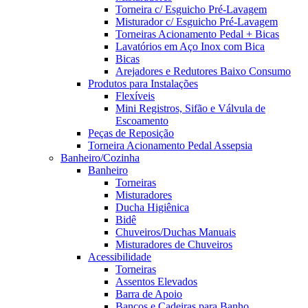
Torneira c/ Esguicho Pré-Lavagem
Misturador c/ Esguicho Pré-Lavagem
Torneiras Acionamento Pedal + Bicas
Lavatórios em Aço Inox com Bica
Bicas
Arejadores e Redutores Baixo Consumo
Produtos para Instalações
Flexíveis
Mini Registros, Sifão e Válvula de
Escoamento
Peças de Reposição
Torneira Acionamento Pedal Assepsia
Banheiro/Cozinha
Banheiro
Torneiras
Misturadores
Ducha Higiênica
Bidê
Chuveiros/Duchas Manuais
Misturadores de Chuveiros
Acessibilidade
Torneiras
Assentos Elevados
Barra de Apoio
Bancos e Cadeiras para Banho