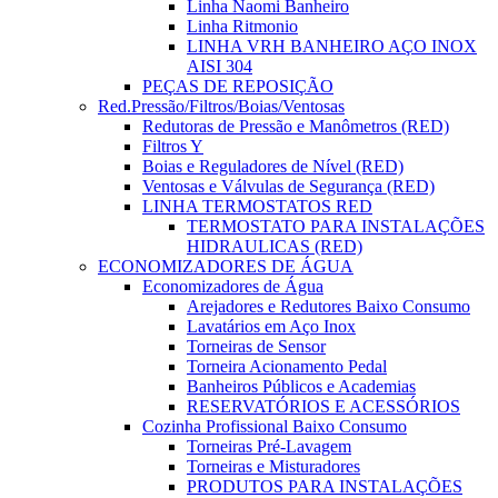
Linha Naomi Banheiro
Linha Ritmonio
LINHA VRH BANHEIRO AÇO INOX
AISI 304
PEÇAS DE REPOSIÇÃO
Red.Pressão/Filtros/Boias/Ventosas
Redutoras de Pressão e Manômetros (RED)
Filtros Y
Boias e Reguladores de Nível (RED)
Ventosas e Válvulas de Segurança (RED)
LINHA TERMOSTATOS RED
TERMOSTATO PARA INSTALAÇÕES
HIDRAULICAS (RED)
ECONOMIZADORES DE ÁGUA
Economizadores de Água
Arejadores e Redutores Baixo Consumo
Lavatários em Aço Inox
Torneiras de Sensor
Torneira Acionamento Pedal
Banheiros Públicos e Academias
RESERVATÓRIOS E ACESSÓRIOS
Cozinha Profissional Baixo Consumo
Torneiras Pré-Lavagem
Torneiras e Misturadores
PRODUTOS PARA INSTALAÇÕES