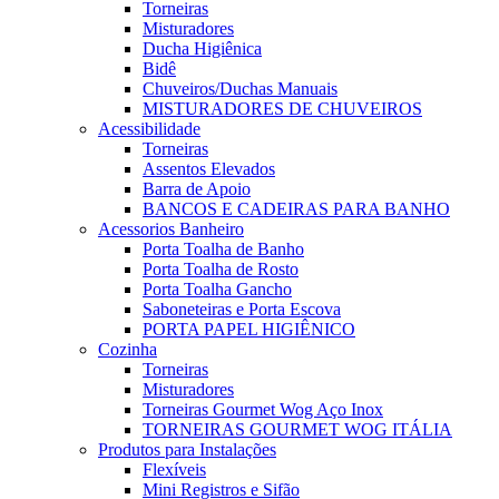
Torneiras
Misturadores
Ducha Higiênica
Bidê
Chuveiros/Duchas Manuais
MISTURADORES DE CHUVEIROS
Acessibilidade
Torneiras
Assentos Elevados
Barra de Apoio
BANCOS E CADEIRAS PARA BANHO
Acessorios Banheiro
Porta Toalha de Banho
Porta Toalha de Rosto
Porta Toalha Gancho
Saboneteiras e Porta Escova
PORTA PAPEL HIGIÊNICO
Cozinha
Torneiras
Misturadores
Torneiras Gourmet Wog Aço Inox
TORNEIRAS GOURMET WOG ITÁLIA
Produtos para Instalações
Flexíveis
Mini Registros e Sifão