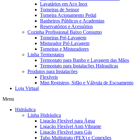
Lavatários em Aço Inox
Torneiras de Sensor
Torneira Acionamento Pedal
Banheiros Públicos e Academias
Reservatórios e Acessórios
Cozinha Profissional Baixo Consumo
Torneiras Pré-Lavagem
Misturador Pré-Lavagem
Torneiras e Misturadores
Linha Termostatos
Termostato para Banho e Lavagem das Mãos
Termostato para Instalações Hidraulicas
Produtos para Instalações
Flexíveis
Mini Registros, Sifão e Válvula de Escoamento
Loja Virtual
Menu
Hidráulica
Linha Hidráulica
Ligação Flexível para Água
Ligação Flexível Anti-Vibrante
Ligação Flexível para Gás
Tubo Multistrato (PEX) e Conexões