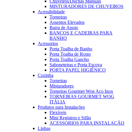
Chuveiros/Duchas Manuais
MISTURADORES DE CHUVEIROS
Acessibilidade
Torneiras
Assentos Elevados
Barra de Apoio
BANCOS E CADEIRAS PARA
BANHO
Acessorios
Porta Toalha de Banho
Porta Toalha de Rosto
Porta Toalha Gancho
Saboneteiras e Porta Escova
PORTA PAPEL HIGIÊNICO
Cozinha
Torneiras
Misturadores
Torneiras Gourmet Wog Aço Inox
TORNEIRAS GOURMET WOG
ITÁLIA
Produtos para Instalações
Flexíveis
Mini Registros e Sifão
ACESSORIOS PARA INSTALAÇÃO
Linhas