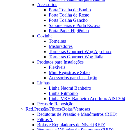
Acessorios
Porta Toalha de Banho
Porta Toalha de Rosto
Porta Toalha Gancho
Saboneteiras e Porta Escova
Porta Papel Higiênico
Cozinha
Torneiras
Misturadores
Torneiras Gourmet Wog Aço Inox
Torneiras Gourmet Wog Itália
Produtos para Instalações
Flexíveis
Mini Registros e Sifão
Acessorios para Instalação
Linhas
Linha Naomi Banheiro
Linha Ritmonio
Linha VRH Banheiro Aço Inox AISI 304
Peças de Reposição
Red.Pressão/Filtros/Boias/Ventosas
Redutoras de Pressão e Manômetros (RED)
Filtros Y
Boias e Reguladores de Nível (RED)
Ventosas e Válvulas de Segurança (RED)