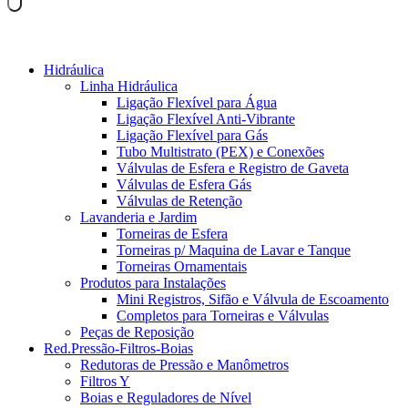
Hidráulica
Linha Hidráulica
Ligação Flexível para Água
Ligação Flexível Anti-Vibrante
Ligação Flexível para Gás
Tubo Multistrato (PEX) e Conexões
Válvulas de Esfera e Registro de Gaveta
Válvulas de Esfera Gás
Válvulas de Retenção
Lavanderia e Jardim
Torneiras de Esfera
Torneiras p/ Maquina de Lavar e Tanque
Torneiras Ornamentais
Produtos para Instalações
Mini Registros, Sifão e Válvula de Escoamento
Completos para Torneiras e Válvulas
Peças de Reposição
Red.Pressão-Filtros-Boias
Redutoras de Pressão e Manômetros
Filtros Y
Boias e Reguladores de Nível