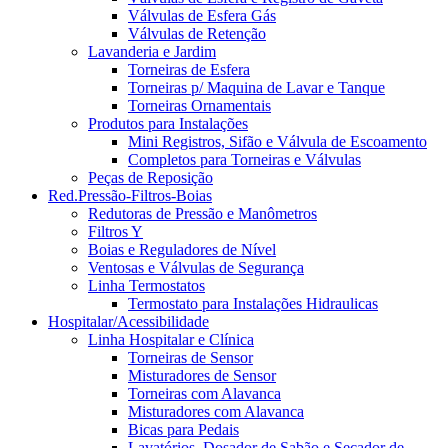
Válvulas de Esfera Gás
Válvulas de Retenção
Lavanderia e Jardim
Torneiras de Esfera
Torneiras p/ Maquina de Lavar e Tanque
Torneiras Ornamentais
Produtos para Instalações
Mini Registros, Sifão e Válvula de Escoamento
Completos para Torneiras e Válvulas
Peças de Reposição
Red.Pressão-Filtros-Boias
Redutoras de Pressão e Manômetros
Filtros Y
Boias e Reguladores de Nível
Ventosas e Válvulas de Segurança
Linha Termostatos
Termostato para Instalações Hidraulicas
Hospitalar/Acessibilidade
Linha Hospitalar e Clínica
Torneiras de Sensor
Misturadores de Sensor
Torneiras com Alavanca
Misturadores com Alavanca
Bicas para Pedais
Lavatórios, Dosador de Sabão e Secador de