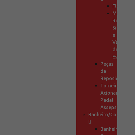
Flexíveis
Mini
Registros,
Sifão
e
Válvula
de
Escoamen
Peças
de
Reposição
Torneira
Acionamento
Pedal
Assepsia
Banheiro/Cozinha
Banheiro