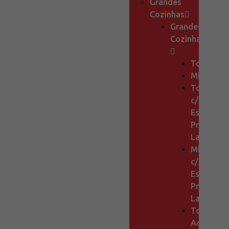
Grandes
Cozinhas
Grandes
Cozinhas
Torneiras
Misturado
Torneira
c/
Esguicho
Pré-
Lavagem
Misturado
c/
Esguicho
Pré-
Lavagem
Torneiras
Acioname