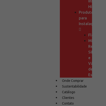
Instalaçõ
Hidraulic
Produtos
para
Instalações
Flexíveis
Mini
Registros,
Sifão
e
Válvula
de
Escoamen
Onde Comprar
Sustentabilidade
Catálogo
Clientes
Contato