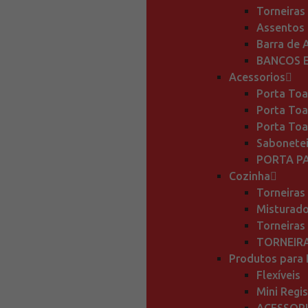
Torneiras
Assentos 
Barra de 
BANCOS E
Acessorios
Porta Toa
Porta Toa
Porta Toa
Sabonetei
PORTA PA
Cozinha
Torneiras
Misturado
Torneiras
TORNEIR
Produtos para 
Flexíveis
Mini Regis