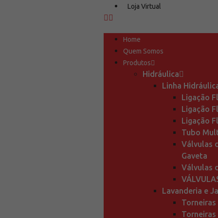
Loja Virtual
Home
Quem Somos
Produtos
Hidráulica
Linha Hidráulic
Ligação F
Ligação Fl
Ligação F
Tubo Mult
Válvulas 
Gaveta
Válvulas 
VÁLVULA
Lavanderia e J
Torneiras
Torneiras