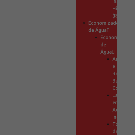
Instalaçõ
Hidraulic
(RED)
Economizadores
de Água
Economizador
de
Água
Arejadore
e
Redutore
Baixo
Consumo
Lavatário
em
Aço
Inox
Torneiras
de