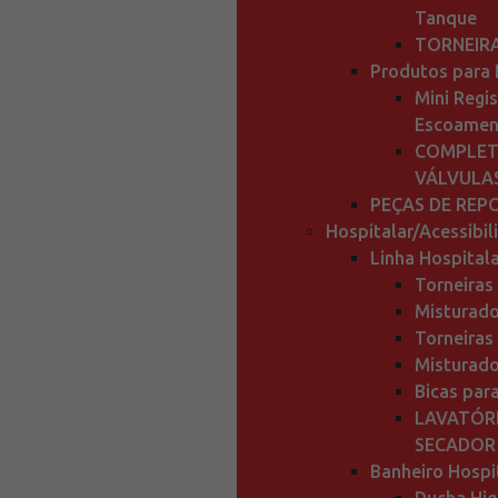
Tanque
TORNEIR
Produtos para 
Mini Regis
Escoamen
COMPLET
VÁLVULA
PEÇAS DE REP
Hospitalar/Acessibil
Linha Hospitala
Torneiras
Misturado
Torneiras
Misturado
Bicas par
LAVATÓRI
SECADOR
Banheiro Hospit