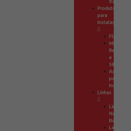
Itália
Produtos
para
Instalações
Flexíveis
Mini
Registros
e
Sifão
Acessorio
para
Instalaçã
Linhas
Linha
Naomi
Banheiro
Linha