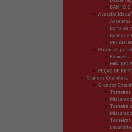
Ducha Hig
BANHO E
Acessibilidade
Assentos 
Barra de 
Bancos e 
PEGADOR
Produtos para 
Flexíveis
MINI REG
PEÇAS DE REP
Grandes Cozinhas
Grandes Cozin
Torneiras
Misturado
Torneira 
Misturado
Torneiras
Lavatório