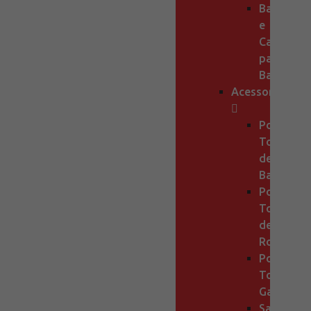
Bancos
e
Cadeiras
para
Banho
Acessorios
Porta
Toalha
de
Banho
Porta
Toalha
de
Rosto
Porta
Toalha
Gancho
Sabonetei