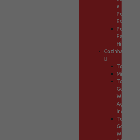
e
Porta
Escova
Porta
Papel
Higiênico
Cozinha
Torneiras
Misturado
Torneiras
Gourmet
Wog
Aço
Inox
Torneiras
Gourmet
Wog