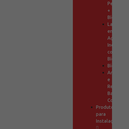
Pedal
+
Bicas
Lavatório
em
Aço
Inox
com
Bica
Bicas
Arejadore
e
Redutore
Baixo
Consumo
Produtos
para
Instalações