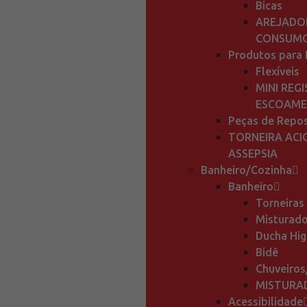
Bicas
AREJADOR
CONSUM
Produtos para 
Flexíveis
MINI REG
ESCOAM
Peças de Repo
TORNEIRA AC
ASSEPSIA
Banheiro/Cozinha
Banheiro
Torneiras
Misturado
Ducha Hig
Bidê
Chuveiros
MISTURA
Acessibilidade