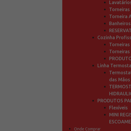
Lavatário
Torneiras
Torneira 
Banheiros
RESERVAT
Cozinha Profis
Torneiras
Torneiras
PRODUTO
Linha Termost
Termosta
das Mãos
TERMOST
HIDRAULI
PRODUTOS PA
Flexíveis
MINI REG
ESCOAM
Onde Comprar