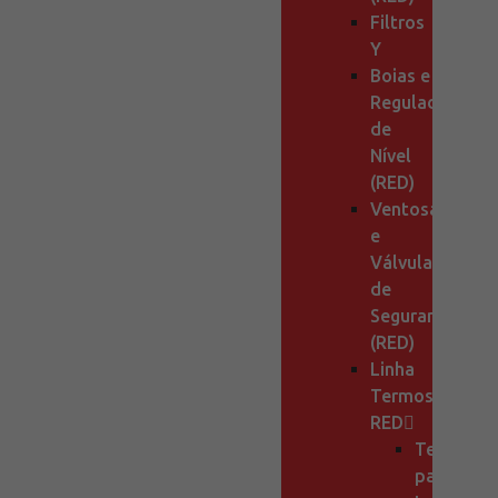
Filtros
Y
Boias e
Reguladores
de
Nível
(RED)
Ventosas
e
Válvulas
de
Segurança
(RED)
Linha
Termostatos
RED
Termosta
para