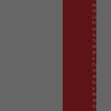
Anti-
Vibrante
Ligação
Flexível
para
Gás
Tubo
Multistra
(PEX)
e
Conexões
Válvulas
de
Esfera
e
Registro
de
Gaveta