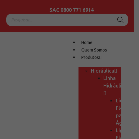
SAC 0800 771 6914
Home
Quem Somos
Produtos
Hidráulica
Linha
Hidráulica
Ligação
Flexível
para
Água
Ligação
Flexível