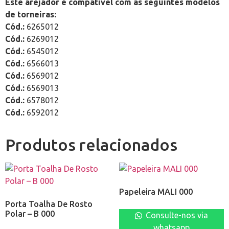
Este arejador é compativel com as seguintes modelos
de torneiras:
Cód.:
6265012
Cód.:
6269012
Cód.:
6545012
Cód.:
6566013
Cód.:
6569012
Cód.:
6569013
Cód.:
6578012
Cód.:
6592012
Produtos relacionados
Papeleira MALI 000
Porta Toalha De Rosto
Polar – B 000
Consulte-nos via
whatsapp