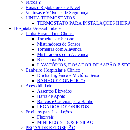
Filtros Y
Boias e Reguladores de Nível
Ventosas e Válvulas de Segurança
LINHA TERMOSTATOS
TERMOSTATO PARA INSTALAÇÕES HIDR
Hospitalar/Acessibilidade
Linha Hospitalar e Clínica
Torneiras de Sensor
Misturadores de Sensor
Torneiras com Alavanca
Misturadores com Alavanca
Bicas para Pedais
LAVATÓRIOS, DOSADOR DE SABÃO E SE
Banheiro Hospitalar e Clínico
Ducha Higiênica e Mictório Sensor
BANHO E CONFORTO
Acessibilidade
Assentos Elevados
Barra de Apoio
Bancos e Cadeiras para Banho
PEGADOR DE OBJETOS
Produtos para Instalações
Flexíveis
MINI REGISTROS E SIFÃO
PEÇAS DE REPOSIÇÃO