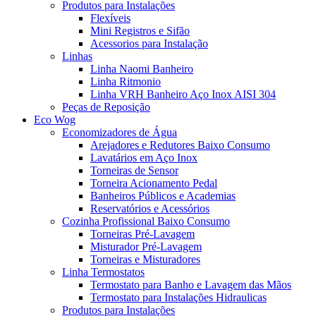
Produtos para Instalações
Flexíveis
Mini Registros e Sifão
Acessorios para Instalação
Linhas
Linha Naomi Banheiro
Linha Ritmonio
Linha VRH Banheiro Aço Inox AISI 304
Peças de Reposição
Eco Wog
Economizadores de Água
Arejadores e Redutores Baixo Consumo
Lavatários em Aço Inox
Torneiras de Sensor
Torneira Acionamento Pedal
Banheiros Públicos e Academias
Reservatórios e Acessórios
Cozinha Profissional Baixo Consumo
Torneiras Pré-Lavagem
Misturador Pré-Lavagem
Torneiras e Misturadores
Linha Termostatos
Termostato para Banho e Lavagem das Mãos
Termostato para Instalações Hidraulicas
Produtos para Instalações