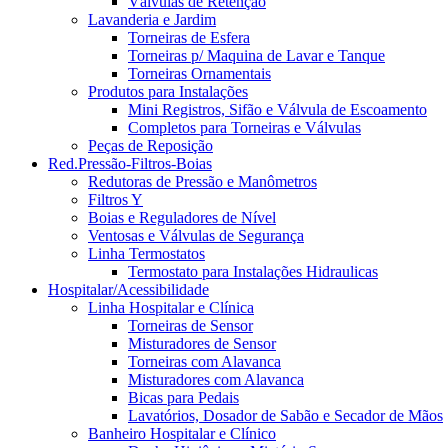
Válvulas de Retenção
Lavanderia e Jardim
Torneiras de Esfera
Torneiras p/ Maquina de Lavar e Tanque
Torneiras Ornamentais
Produtos para Instalações
Mini Registros, Sifão e Válvula de Escoamento
Completos para Torneiras e Válvulas
Peças de Reposição
Red.Pressão-Filtros-Boias
Redutoras de Pressão e Manômetros
Filtros Y
Boias e Reguladores de Nível
Ventosas e Válvulas de Segurança
Linha Termostatos
Termostato para Instalações Hidraulicas
Hospitalar/Acessibilidade
Linha Hospitalar e Clínica
Torneiras de Sensor
Misturadores de Sensor
Torneiras com Alavanca
Misturadores com Alavanca
Bicas para Pedais
Lavatórios, Dosador de Sabão e Secador de Mãos
Banheiro Hospitalar e Clínico