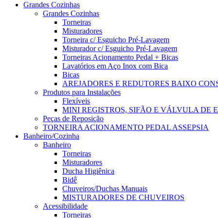
Grandes Cozinhas
Grandes Cozinhas
Torneiras
Misturadores
Torneira c/ Esguicho Pré-Lavagem
Misturador c/ Esguicho Pré-Lavagem
Torneiras Acionamento Pedal + Bicas
Lavatórios em Aço Inox com Bica
Bicas
AREJADORES E REDUTORES BAIXO CO
Produtos para Instalações
Flexíveis
MINI REGISTROS, SIFÃO E VÁLVULA DE
Peças de Reposição
TORNEIRA ACIONAMENTO PEDAL ASSEPSIA
Banheiro/Cozinha
Banheiro
Torneiras
Misturadores
Ducha Higiênica
Bidê
Chuveiros/Duchas Manuais
MISTURADORES DE CHUVEIROS
Acessibilidade
Torneiras