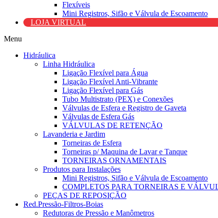
Flexíveis
Mini Registros, Sifão e Válvula de Escoamento
LOJA VIRTUAL
Menu
Hidráulica
Linha Hidráulica
Ligação Flexível para Água
Ligação Flexível Anti-Vibrante
Ligação Flexível para Gás
Tubo Multistrato (PEX) e Conexões
Válvulas de Esfera e Registro de Gaveta
Válvulas de Esfera Gás
VÁLVULAS DE RETENÇÃO
Lavanderia e Jardim
Torneiras de Esfera
Torneiras p/ Maquina de Lavar e Tanque
TORNEIRAS ORNAMENTAIS
Produtos para Instalações
Mini Registros, Sifão e Válvula de Escoamento
COMPLETOS PARA TORNEIRAS E VÁLVU
PEÇAS DE REPOSIÇÃO
Red.Pressão-Filtros-Boias
Redutoras de Pressão e Manômetros