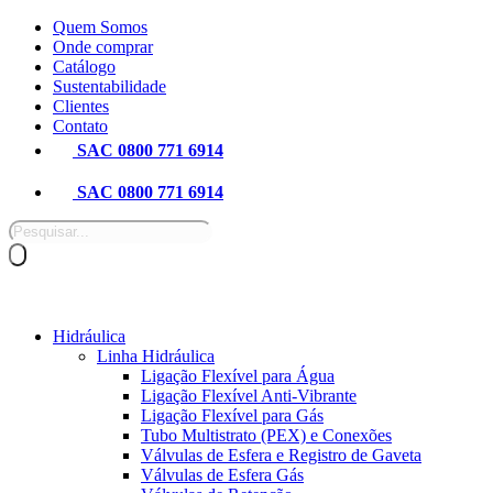
Pular
Quem Somos
para
Onde comprar
o
Catálogo
conteúdo
Sustentabilidade
Clientes
Contato
SAC 0800 771 6914
SAC 0800 771 6914
Pesquisar
produtos
Hidráulica
Linha Hidráulica
Ligação Flexível para Água
Ligação Flexível Anti-Vibrante
Ligação Flexível para Gás
Tubo Multistrato (PEX) e Conexões
Válvulas de Esfera e Registro de Gaveta
Válvulas de Esfera Gás