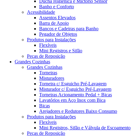
Ducha Higiênica e Mictório Sensor
Banho e Conforto
Acessibilidade
Assentos Elevados
Barra de Apoio
Bancos e Cadeiras para Banho
Pegador de Objetos
Produtos para Instalações
Flexíveis
Mini Registros e Sifão
Peças de Reposição
Grandes Cozinhas
Grandes Cozinhas
Torneiras
Misturadores
Torneira c/ Esguicho Pré-Lavagem
Misturador c/ Esguicho Pré-Lavagem
Torneiras Acionamento Pedal + Bicas
Lavatórios em Aço Inox com Bica
Bicas
Arejadores e Redutores Baixo Consumo
Produtos para Instalações
Flexíveis
Mini Registros, Sifão e Válvula de Escoamento
Peças de Reposição