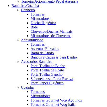
Torneira Acionamento Pedal Assepsia
Banheiro/Cozinha
Banheiro
Torneiras
Misturadores
Ducha Higiênica
Bidê
Chuveiros/Duchas Manuais
Misturadores de Chuveiros
Acessibilidade
Torneiras
Assentos Elevados
Barra de Apoio
Bancos e Cadeiras para Banho
Acessorios Banheiro
Porta Toalha de Banho
Porta Toalha de Rosto
Porta Toalha Gancho
Saboneteiras e Porta Escova
Porta Papel Higiênico
Cozinha
Torneiras
Misturadores
Torneiras Gourmet Wog Aço Inox
Torneiras Gourmet Wog Itália