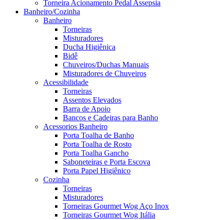
Torneira Acionamento Pedal Assepsia
Banheiro/Cozinha
Banheiro
Torneiras
Misturadores
Ducha Higiênica
Bidê
Chuveiros/Duchas Manuais
Misturadores de Chuveiros
Acessibilidade
Torneiras
Assentos Elevados
Barra de Apoio
Bancos e Cadeiras para Banho
Acessorios Banheiro
Porta Toalha de Banho
Porta Toalha de Rosto
Porta Toalha Gancho
Saboneteiras e Porta Escova
Porta Papel Higiênico
Cozinha
Torneiras
Misturadores
Torneiras Gourmet Wog Aço Inox
Torneiras Gourmet Wog Itália