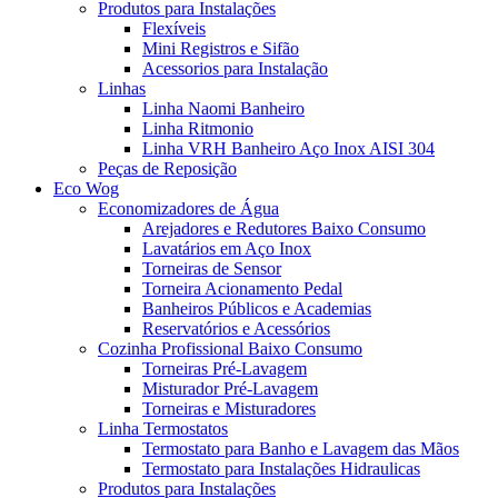
Produtos para Instalações
Flexíveis
Mini Registros e Sifão
Acessorios para Instalação
Linhas
Linha Naomi Banheiro
Linha Ritmonio
Linha VRH Banheiro Aço Inox AISI 304
Peças de Reposição
Eco Wog
Economizadores de Água
Arejadores e Redutores Baixo Consumo
Lavatários em Aço Inox
Torneiras de Sensor
Torneira Acionamento Pedal
Banheiros Públicos e Academias
Reservatórios e Acessórios
Cozinha Profissional Baixo Consumo
Torneiras Pré-Lavagem
Misturador Pré-Lavagem
Torneiras e Misturadores
Linha Termostatos
Termostato para Banho e Lavagem das Mãos
Termostato para Instalações Hidraulicas
Produtos para Instalações