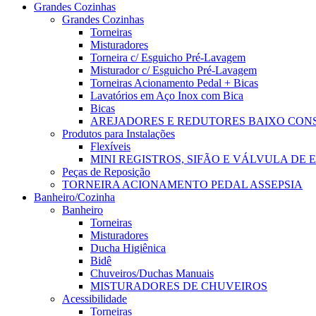
Grandes Cozinhas
Grandes Cozinhas
Torneiras
Misturadores
Torneira c/ Esguicho Pré-Lavagem
Misturador c/ Esguicho Pré-Lavagem
Torneiras Acionamento Pedal + Bicas
Lavatórios em Aço Inox com Bica
Bicas
AREJADORES E REDUTORES BAIXO CO
Produtos para Instalações
Flexíveis
MINI REGISTROS, SIFÃO E VÁLVULA DE
Peças de Reposição
TORNEIRA ACIONAMENTO PEDAL ASSEPSIA
Banheiro/Cozinha
Banheiro
Torneiras
Misturadores
Ducha Higiênica
Bidê
Chuveiros/Duchas Manuais
MISTURADORES DE CHUVEIROS
Acessibilidade
Torneiras