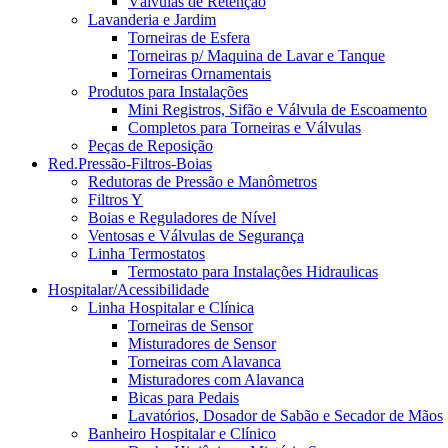
Válvulas de Retenção
Lavanderia e Jardim
Torneiras de Esfera
Torneiras p/ Maquina de Lavar e Tanque
Torneiras Ornamentais
Produtos para Instalações
Mini Registros, Sifão e Válvula de Escoamento
Completos para Torneiras e Válvulas
Peças de Reposição
Red.Pressão-Filtros-Boias
Redutoras de Pressão e Manômetros
Filtros Y
Boias e Reguladores de Nível
Ventosas e Válvulas de Segurança
Linha Termostatos
Termostato para Instalações Hidraulicas
Hospitalar/Acessibilidade
Linha Hospitalar e Clínica
Torneiras de Sensor
Misturadores de Sensor
Torneiras com Alavanca
Misturadores com Alavanca
Bicas para Pedais
Lavatórios, Dosador de Sabão e Secador de Mãos
Banheiro Hospitalar e Clínico