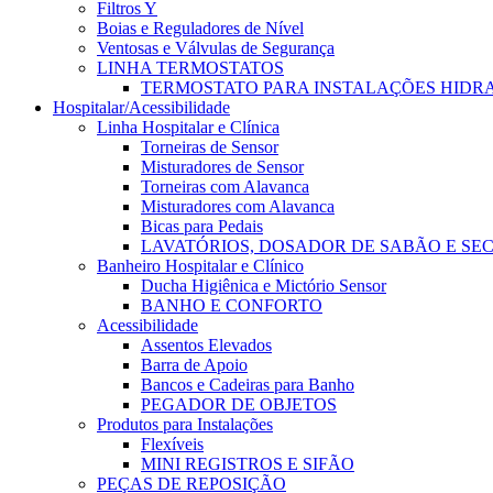
Filtros Y
Boias e Reguladores de Nível
Ventosas e Válvulas de Segurança
LINHA TERMOSTATOS
TERMOSTATO PARA INSTALAÇÕES HIDR
Hospitalar/Acessibilidade
Linha Hospitalar e Clínica
Torneiras de Sensor
Misturadores de Sensor
Torneiras com Alavanca
Misturadores com Alavanca
Bicas para Pedais
LAVATÓRIOS, DOSADOR DE SABÃO E SE
Banheiro Hospitalar e Clínico
Ducha Higiênica e Mictório Sensor
BANHO E CONFORTO
Acessibilidade
Assentos Elevados
Barra de Apoio
Bancos e Cadeiras para Banho
PEGADOR DE OBJETOS
Produtos para Instalações
Flexíveis
MINI REGISTROS E SIFÃO
PEÇAS DE REPOSIÇÃO