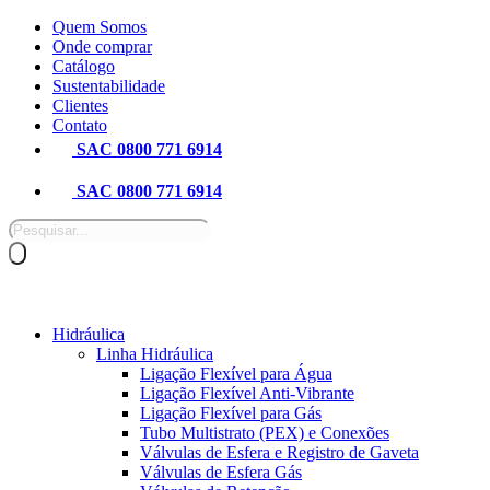
Pular
Quem Somos
para
Onde comprar
o
Catálogo
conteúdo
Sustentabilidade
Clientes
Contato
SAC 0800 771 6914
SAC 0800 771 6914
Pesquisar
produtos
Hidráulica
Linha Hidráulica
Ligação Flexível para Água
Ligação Flexível Anti-Vibrante
Ligação Flexível para Gás
Tubo Multistrato (PEX) e Conexões
Válvulas de Esfera e Registro de Gaveta
Válvulas de Esfera Gás