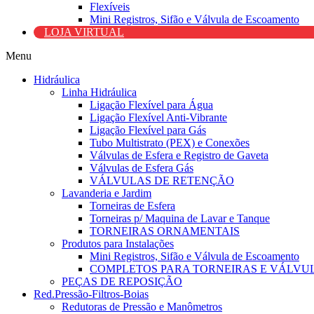
Flexíveis
Mini Registros, Sifão e Válvula de Escoamento
LOJA VIRTUAL
Menu
Hidráulica
Linha Hidráulica
Ligação Flexível para Água
Ligação Flexível Anti-Vibrante
Ligação Flexível para Gás
Tubo Multistrato (PEX) e Conexões
Válvulas de Esfera e Registro de Gaveta
Válvulas de Esfera Gás
VÁLVULAS DE RETENÇÃO
Lavanderia e Jardim
Torneiras de Esfera
Torneiras p/ Maquina de Lavar e Tanque
TORNEIRAS ORNAMENTAIS
Produtos para Instalações
Mini Registros, Sifão e Válvula de Escoamento
COMPLETOS PARA TORNEIRAS E VÁLVU
PEÇAS DE REPOSIÇÃO
Red.Pressão-Filtros-Boias
Redutoras de Pressão e Manômetros