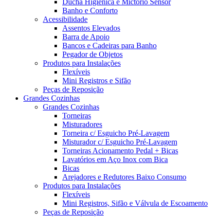
Ducha Higiênica e Mictório Sensor
Banho e Conforto
Acessibilidade
Assentos Elevados
Barra de Apoio
Bancos e Cadeiras para Banho
Pegador de Objetos
Produtos para Instalações
Flexíveis
Mini Registros e Sifão
Peças de Reposição
Grandes Cozinhas
Grandes Cozinhas
Torneiras
Misturadores
Torneira c/ Esguicho Pré-Lavagem
Misturador c/ Esguicho Pré-Lavagem
Torneiras Acionamento Pedal + Bicas
Lavatórios em Aço Inox com Bica
Bicas
Arejadores e Redutores Baixo Consumo
Produtos para Instalações
Flexíveis
Mini Registros, Sifão e Válvula de Escoamento
Peças de Reposição