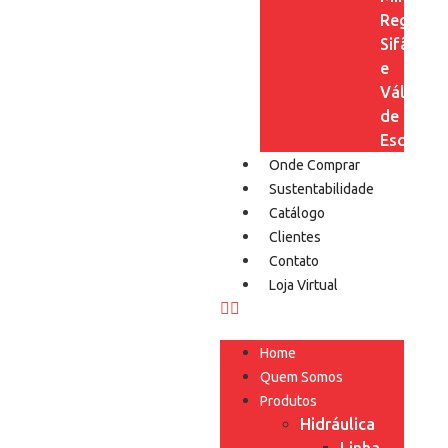
Registros
Sifão
e
Válvula
de
Escoame
Onde Comprar
Sustentabilidade
Catálogo
Clientes
Contato
Loja Virtual
Home
Quem Somos
Produtos
Hidráulica