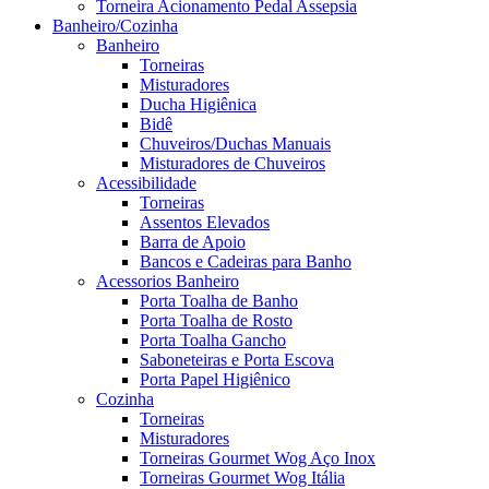
Torneira Acionamento Pedal Assepsia
Banheiro/Cozinha
Banheiro
Torneiras
Misturadores
Ducha Higiênica
Bidê
Chuveiros/Duchas Manuais
Misturadores de Chuveiros
Acessibilidade
Torneiras
Assentos Elevados
Barra de Apoio
Bancos e Cadeiras para Banho
Acessorios Banheiro
Porta Toalha de Banho
Porta Toalha de Rosto
Porta Toalha Gancho
Saboneteiras e Porta Escova
Porta Papel Higiênico
Cozinha
Torneiras
Misturadores
Torneiras Gourmet Wog Aço Inox
Torneiras Gourmet Wog Itália