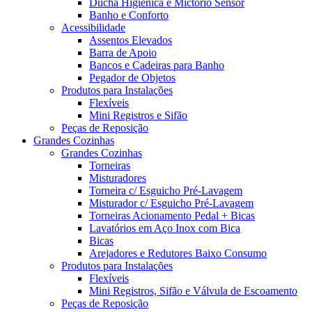
Ducha Higiênica e Mictório Sensor
Banho e Conforto
Acessibilidade
Assentos Elevados
Barra de Apoio
Bancos e Cadeiras para Banho
Pegador de Objetos
Produtos para Instalações
Flexíveis
Mini Registros e Sifão
Peças de Reposição
Grandes Cozinhas
Grandes Cozinhas
Torneiras
Misturadores
Torneira c/ Esguicho Pré-Lavagem
Misturador c/ Esguicho Pré-Lavagem
Torneiras Acionamento Pedal + Bicas
Lavatórios em Aço Inox com Bica
Bicas
Arejadores e Redutores Baixo Consumo
Produtos para Instalações
Flexíveis
Mini Registros, Sifão e Válvula de Escoamento
Peças de Reposição