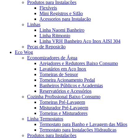
Produtos para Instalações
Flexíveis
Mini Registros e Sifão
Acessorios para Instalação
Linhas
Linha Naomi Banheiro
Linha Ritmonio
Linha VRH Banheiro Aço Inox AISI 304
Peças de Reposição
Eco Wog
Economizadores de Água
Arejadores e Redutores Baixo Consumo
Lavatários em Aço Inox
Torneiras de Sensor
Torneira Acionamento Pedal
Banheiros Públicos e Academias
Reservatórios e Acessórios
Cozinha Profissional Baixo Consumo
Torneiras Pré-Lavagem
Misturador Pré-Lavagem
Torneiras e Misturadores
Linha Termostatos
Termostato para Banho e Lavagem das Mãos
Termostato para Instalações Hidraulicas
Produtos para Instalações