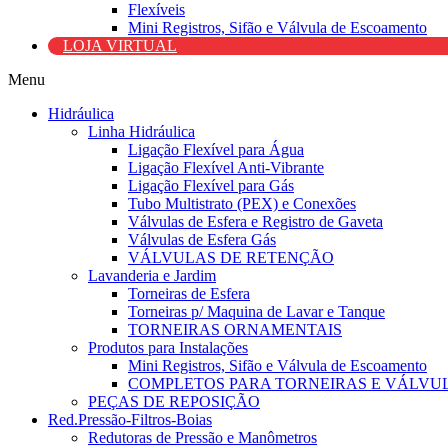
Flexíveis
Mini Registros, Sifão e Válvula de Escoamento
LOJA VIRTUAL
Menu
Hidráulica
Linha Hidráulica
Ligação Flexível para Água
Ligação Flexível Anti-Vibrante
Ligação Flexível para Gás
Tubo Multistrato (PEX) e Conexões
Válvulas de Esfera e Registro de Gaveta
Válvulas de Esfera Gás
VÁLVULAS DE RETENÇÃO
Lavanderia e Jardim
Torneiras de Esfera
Torneiras p/ Maquina de Lavar e Tanque
TORNEIRAS ORNAMENTAIS
Produtos para Instalações
Mini Registros, Sifão e Válvula de Escoamento
COMPLETOS PARA TORNEIRAS E VÁLVU
PEÇAS DE REPOSIÇÃO
Red.Pressão-Filtros-Boias
Redutoras de Pressão e Manômetros