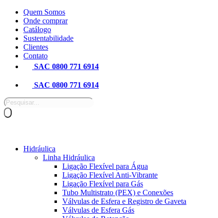
Pular
Quem Somos
para
Onde comprar
o
Catálogo
conteúdo
Sustentabilidade
Clientes
Contato
SAC 0800 771 6914
SAC 0800 771 6914
Pesquisar
produtos
Hidráulica
Linha Hidráulica
Ligação Flexível para Água
Ligação Flexível Anti-Vibrante
Ligação Flexível para Gás
Tubo Multistrato (PEX) e Conexões
Válvulas de Esfera e Registro de Gaveta
Válvulas de Esfera Gás