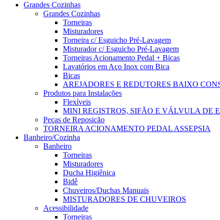
Grandes Cozinhas
Grandes Cozinhas
Torneiras
Misturadores
Torneira c/ Esguicho Pré-Lavagem
Misturador c/ Esguicho Pré-Lavagem
Torneiras Acionamento Pedal + Bicas
Lavatórios em Aço Inox com Bica
Bicas
AREJADORES E REDUTORES BAIXO CO
Produtos para Instalações
Flexíveis
MINI REGISTROS, SIFÃO E VÁLVULA DE
Peças de Reposição
TORNEIRA ACIONAMENTO PEDAL ASSEPSIA
Banheiro/Cozinha
Banheiro
Torneiras
Misturadores
Ducha Higiênica
Bidê
Chuveiros/Duchas Manuais
MISTURADORES DE CHUVEIROS
Acessibilidade
Torneiras