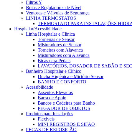
Filtros Y
Boias e Reguladores de Nível
Ventosas e Válvulas de Segurança
LINHA TERMOSTATOS
TERMOSTATO PARA INSTALAÇÕES HIDR
Hospitalar/Acessibilidade
Linha Hospitalar e Clínica
Torneiras de Sensor
Misturadores de Sensor
Torneiras com Alavanca
Misturadores com Alavanca
Bicas para Pedais
LAVATÓRIOS, DOSADOR DE SABÃO E SE
Banheiro Hospitalar e Clínico
Ducha Higiênica e Mictório Sensor
BANHO E CONFORTO
Acessibilidade
Assentos Elevados
Barra de Apoio
Bancos e Cadeiras para Banho
PEGADOR DE OBJETOS
Produtos para Instalações
Flexíveis
MINI REGISTROS E SIFÃO
PEÇAS DE REPOSIÇÃO