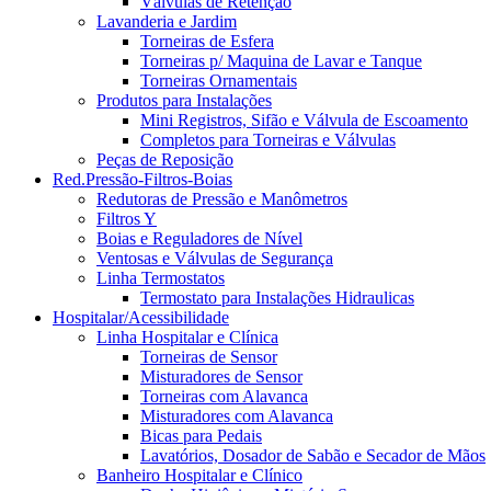
Válvulas de Retenção
Lavanderia e Jardim
Torneiras de Esfera
Torneiras p/ Maquina de Lavar e Tanque
Torneiras Ornamentais
Produtos para Instalações
Mini Registros, Sifão e Válvula de Escoamento
Completos para Torneiras e Válvulas
Peças de Reposição
Red.Pressão-Filtros-Boias
Redutoras de Pressão e Manômetros
Filtros Y
Boias e Reguladores de Nível
Ventosas e Válvulas de Segurança
Linha Termostatos
Termostato para Instalações Hidraulicas
Hospitalar/Acessibilidade
Linha Hospitalar e Clínica
Torneiras de Sensor
Misturadores de Sensor
Torneiras com Alavanca
Misturadores com Alavanca
Bicas para Pedais
Lavatórios, Dosador de Sabão e Secador de Mãos
Banheiro Hospitalar e Clínico