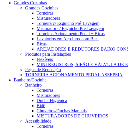
Grandes Cozinhas
Grandes Cozinhas
Torneiras
Misturadores
Torneira c/ Esguicho Pré-Lavagem
Misturador c/ Esguicho Pré-Lavagem
Torneiras Acionamento Pedal + Bicas
Lavatórios em Aço Inox com Bica
Bicas
AREJADORES E REDUTORES BAIXO CO
Produtos para Instalações
Flexíveis
MINI REGISTROS, SIFÃO E VÁLVULA DE
Peças de Reposição
TORNEIRA ACIONAMENTO PEDAL ASSEPSIA
Banheiro/Cozinha
Banheiro
Torneiras
Misturadores
Ducha Higiênica
Bidê
Chuveiros/Duchas Manuais
MISTURADORES DE CHUVEIROS
Acessibilidade
Torneiras