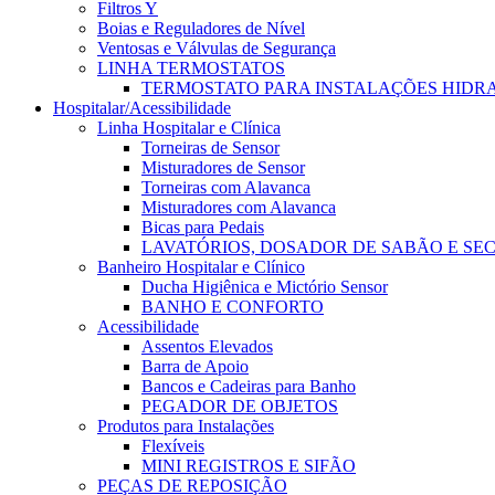
Filtros Y
Boias e Reguladores de Nível
Ventosas e Válvulas de Segurança
LINHA TERMOSTATOS
TERMOSTATO PARA INSTALAÇÕES HIDR
Hospitalar/Acessibilidade
Linha Hospitalar e Clínica
Torneiras de Sensor
Misturadores de Sensor
Torneiras com Alavanca
Misturadores com Alavanca
Bicas para Pedais
LAVATÓRIOS, DOSADOR DE SABÃO E SE
Banheiro Hospitalar e Clínico
Ducha Higiênica e Mictório Sensor
BANHO E CONFORTO
Acessibilidade
Assentos Elevados
Barra de Apoio
Bancos e Cadeiras para Banho
PEGADOR DE OBJETOS
Produtos para Instalações
Flexíveis
MINI REGISTROS E SIFÃO
PEÇAS DE REPOSIÇÃO