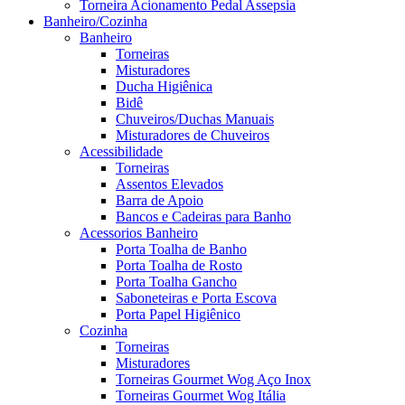
Torneira Acionamento Pedal Assepsia
Banheiro/Cozinha
Banheiro
Torneiras
Misturadores
Ducha Higiênica
Bidê
Chuveiros/Duchas Manuais
Misturadores de Chuveiros
Acessibilidade
Torneiras
Assentos Elevados
Barra de Apoio
Bancos e Cadeiras para Banho
Acessorios Banheiro
Porta Toalha de Banho
Porta Toalha de Rosto
Porta Toalha Gancho
Saboneteiras e Porta Escova
Porta Papel Higiênico
Cozinha
Torneiras
Misturadores
Torneiras Gourmet Wog Aço Inox
Torneiras Gourmet Wog Itália