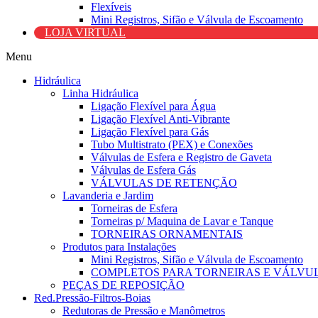
Flexíveis
Mini Registros, Sifão e Válvula de Escoamento
LOJA VIRTUAL
Menu
Hidráulica
Linha Hidráulica
Ligação Flexível para Água
Ligação Flexível Anti-Vibrante
Ligação Flexível para Gás
Tubo Multistrato (PEX) e Conexões
Válvulas de Esfera e Registro de Gaveta
Válvulas de Esfera Gás
VÁLVULAS DE RETENÇÃO
Lavanderia e Jardim
Torneiras de Esfera
Torneiras p/ Maquina de Lavar e Tanque
TORNEIRAS ORNAMENTAIS
Produtos para Instalações
Mini Registros, Sifão e Válvula de Escoamento
COMPLETOS PARA TORNEIRAS E VÁLVU
PEÇAS DE REPOSIÇÃO
Red.Pressão-Filtros-Boias
Redutoras de Pressão e Manômetros