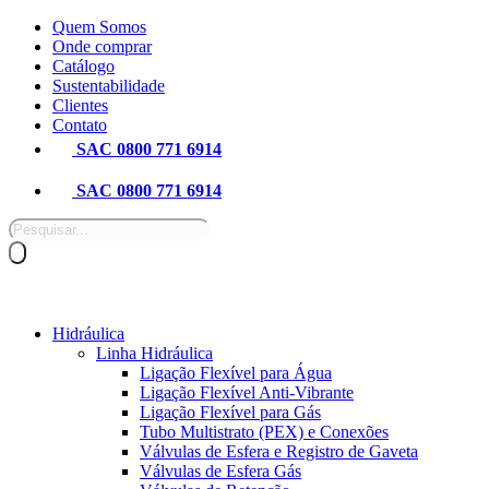
Pular
Quem Somos
para
Onde comprar
o
Catálogo
conteúdo
Sustentabilidade
Clientes
Contato
SAC 0800 771 6914
SAC 0800 771 6914
Pesquisar
produtos
Hidráulica
Linha Hidráulica
Ligação Flexível para Água
Ligação Flexível Anti-Vibrante
Ligação Flexível para Gás
Tubo Multistrato (PEX) e Conexões
Válvulas de Esfera e Registro de Gaveta
Válvulas de Esfera Gás