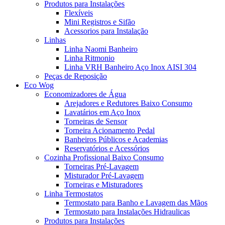
Produtos para Instalações
Flexíveis
Mini Registros e Sifão
Acessorios para Instalação
Linhas
Linha Naomi Banheiro
Linha Ritmonio
Linha VRH Banheiro Aço Inox AISI 304
Peças de Reposição
Eco Wog
Economizadores de Água
Arejadores e Redutores Baixo Consumo
Lavatários em Aço Inox
Torneiras de Sensor
Torneira Acionamento Pedal
Banheiros Públicos e Academias
Reservatórios e Acessórios
Cozinha Profissional Baixo Consumo
Torneiras Pré-Lavagem
Misturador Pré-Lavagem
Torneiras e Misturadores
Linha Termostatos
Termostato para Banho e Lavagem das Mãos
Termostato para Instalações Hidraulicas
Produtos para Instalações