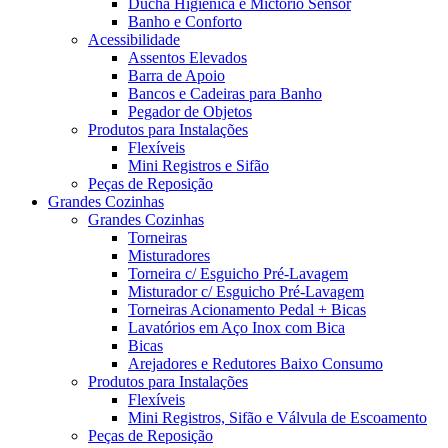
Ducha Higiênica e Mictório Sensor
Banho e Conforto
Acessibilidade
Assentos Elevados
Barra de Apoio
Bancos e Cadeiras para Banho
Pegador de Objetos
Produtos para Instalações
Flexíveis
Mini Registros e Sifão
Peças de Reposição
Grandes Cozinhas
Grandes Cozinhas
Torneiras
Misturadores
Torneira c/ Esguicho Pré-Lavagem
Misturador c/ Esguicho Pré-Lavagem
Torneiras Acionamento Pedal + Bicas
Lavatórios em Aço Inox com Bica
Bicas
Arejadores e Redutores Baixo Consumo
Produtos para Instalações
Flexíveis
Mini Registros, Sifão e Válvula de Escoamento
Peças de Reposição