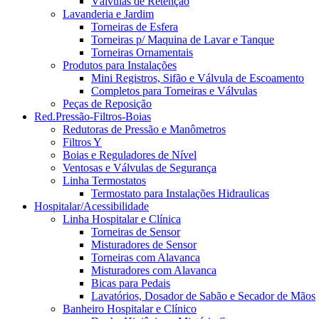
Válvulas de Retenção
Lavanderia e Jardim
Torneiras de Esfera
Torneiras p/ Maquina de Lavar e Tanque
Torneiras Ornamentais
Produtos para Instalações
Mini Registros, Sifão e Válvula de Escoamento
Completos para Torneiras e Válvulas
Peças de Reposição
Red.Pressão-Filtros-Boias
Redutoras de Pressão e Manômetros
Filtros Y
Boias e Reguladores de Nível
Ventosas e Válvulas de Segurança
Linha Termostatos
Termostato para Instalações Hidraulicas
Hospitalar/Acessibilidade
Linha Hospitalar e Clínica
Torneiras de Sensor
Misturadores de Sensor
Torneiras com Alavanca
Misturadores com Alavanca
Bicas para Pedais
Lavatórios, Dosador de Sabão e Secador de Mãos
Banheiro Hospitalar e Clínico