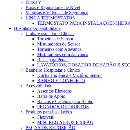
Filtros Y
Boias e Reguladores de Nível
Ventosas e Válvulas de Segurança
LINHA TERMOSTATOS
TERMOSTATO PARA INSTALAÇÕES HIDR
Hospitalar/Acessibilidade
Linha Hospitalar e Clínica
Torneiras de Sensor
Misturadores de Sensor
Torneiras com Alavanca
Misturadores com Alavanca
Bicas para Pedais
LAVATÓRIOS, DOSADOR DE SABÃO E SE
Banheiro Hospitalar e Clínico
Ducha Higiênica e Mictório Sensor
BANHO E CONFORTO
Acessibilidade
Assentos Elevados
Barra de Apoio
Bancos e Cadeiras para Banho
PEGADOR DE OBJETOS
Produtos para Instalações
Flexíveis
MINI REGISTROS E SIFÃO
PEÇAS DE REPOSIÇÃO