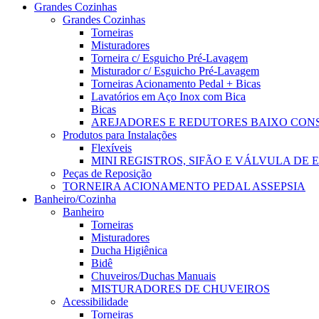
Grandes Cozinhas
Grandes Cozinhas
Torneiras
Misturadores
Torneira c/ Esguicho Pré-Lavagem
Misturador c/ Esguicho Pré-Lavagem
Torneiras Acionamento Pedal + Bicas
Lavatórios em Aço Inox com Bica
Bicas
AREJADORES E REDUTORES BAIXO CO
Produtos para Instalações
Flexíveis
MINI REGISTROS, SIFÃO E VÁLVULA DE
Peças de Reposição
TORNEIRA ACIONAMENTO PEDAL ASSEPSIA
Banheiro/Cozinha
Banheiro
Torneiras
Misturadores
Ducha Higiênica
Bidê
Chuveiros/Duchas Manuais
MISTURADORES DE CHUVEIROS
Acessibilidade
Torneiras