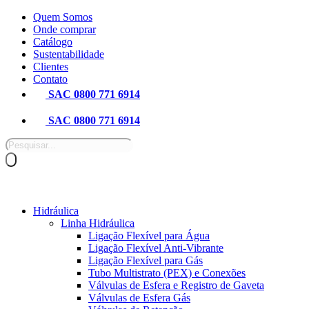
Pular
Quem Somos
para
Onde comprar
o
Catálogo
conteúdo
Sustentabilidade
Clientes
Contato
SAC 0800 771 6914
SAC 0800 771 6914
Pesquisar
produtos
Hidráulica
Linha Hidráulica
Ligação Flexível para Água
Ligação Flexível Anti-Vibrante
Ligação Flexível para Gás
Tubo Multistrato (PEX) e Conexões
Válvulas de Esfera e Registro de Gaveta
Válvulas de Esfera Gás