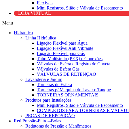
Flexíveis
Mini Registros, Sifão e Válvula de Escoamento
LOJA VIRTUAL
Menu
Hidráulica
Linha Hidráulica
Ligação Flexível para Água
Ligação Flexível Anti-Vibrante
Ligação Flexível para Gás
Tubo Multistrato (PEX) e Conexões
Válvulas de Esfera e Registro de Gaveta
Válvulas de Esfera Gás
VÁLVULAS DE RETENÇÃO
Lavanderia e Jardim
Torneiras de Esfera
Torneiras p/ Maquina de Lavar e Tanque
TORNEIRAS ORNAMENTAIS
Produtos para Instalações
Mini Registros, Sifão e Válvula de Escoamento
COMPLETOS PARA TORNEIRAS E VÁLVU
PEÇAS DE REPOSIÇÃO
Red.Pressão-Filtros-Boias
Redutoras de Pressão e Manômetros