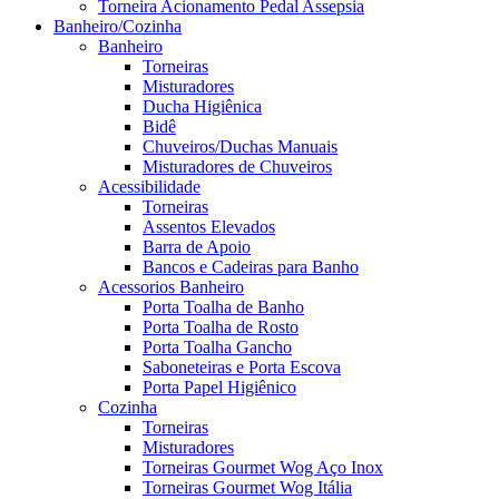
Torneira Acionamento Pedal Assepsia
Banheiro/Cozinha
Banheiro
Torneiras
Misturadores
Ducha Higiênica
Bidê
Chuveiros/Duchas Manuais
Misturadores de Chuveiros
Acessibilidade
Torneiras
Assentos Elevados
Barra de Apoio
Bancos e Cadeiras para Banho
Acessorios Banheiro
Porta Toalha de Banho
Porta Toalha de Rosto
Porta Toalha Gancho
Saboneteiras e Porta Escova
Porta Papel Higiênico
Cozinha
Torneiras
Misturadores
Torneiras Gourmet Wog Aço Inox
Torneiras Gourmet Wog Itália