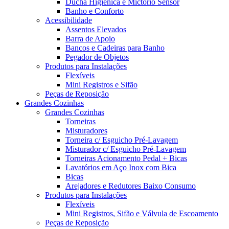
Ducha Higiênica e Mictório Sensor
Banho e Conforto
Acessibilidade
Assentos Elevados
Barra de Apoio
Bancos e Cadeiras para Banho
Pegador de Objetos
Produtos para Instalações
Flexíveis
Mini Registros e Sifão
Peças de Reposição
Grandes Cozinhas
Grandes Cozinhas
Torneiras
Misturadores
Torneira c/ Esguicho Pré-Lavagem
Misturador c/ Esguicho Pré-Lavagem
Torneiras Acionamento Pedal + Bicas
Lavatórios em Aço Inox com Bica
Bicas
Arejadores e Redutores Baixo Consumo
Produtos para Instalações
Flexíveis
Mini Registros, Sifão e Válvula de Escoamento
Peças de Reposição