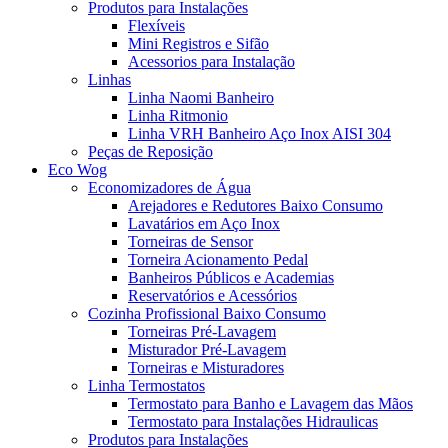
Produtos para Instalações
Flexíveis
Mini Registros e Sifão
Acessorios para Instalação
Linhas
Linha Naomi Banheiro
Linha Ritmonio
Linha VRH Banheiro Aço Inox AISI 304
Peças de Reposição
Eco Wog
Economizadores de Água
Arejadores e Redutores Baixo Consumo
Lavatários em Aço Inox
Torneiras de Sensor
Torneira Acionamento Pedal
Banheiros Públicos e Academias
Reservatórios e Acessórios
Cozinha Profissional Baixo Consumo
Torneiras Pré-Lavagem
Misturador Pré-Lavagem
Torneiras e Misturadores
Linha Termostatos
Termostato para Banho e Lavagem das Mãos
Termostato para Instalações Hidraulicas
Produtos para Instalações