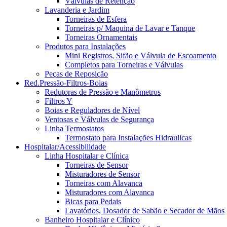
Válvulas de Retenção
Lavanderia e Jardim
Torneiras de Esfera
Torneiras p/ Maquina de Lavar e Tanque
Torneiras Ornamentais
Produtos para Instalações
Mini Registros, Sifão e Válvula de Escoamento
Completos para Torneiras e Válvulas
Peças de Reposição
Red.Pressão-Filtros-Boias
Redutoras de Pressão e Manômetros
Filtros Y
Boias e Reguladores de Nível
Ventosas e Válvulas de Segurança
Linha Termostatos
Termostato para Instalações Hidraulicas
Hospitalar/Acessibilidade
Linha Hospitalar e Clínica
Torneiras de Sensor
Misturadores de Sensor
Torneiras com Alavanca
Misturadores com Alavanca
Bicas para Pedais
Lavatórios, Dosador de Sabão e Secador de Mãos
Banheiro Hospitalar e Clínico