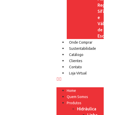
Registros
Sifão
e
Válvula
de
Escoame
Onde Comprar
Sustentabilidade
Catálogo
Clientes
Contato
Loja Virtual
Home
Quem Somos
Produtos
Hidráulica