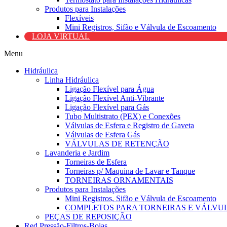
Produtos para Instalações
Flexíveis
Mini Registros, Sifão e Válvula de Escoamento
LOJA VIRTUAL
Menu
Hidráulica
Linha Hidráulica
Ligação Flexível para Água
Ligação Flexível Anti-Vibrante
Ligação Flexível para Gás
Tubo Multistrato (PEX) e Conexões
Válvulas de Esfera e Registro de Gaveta
Válvulas de Esfera Gás
VÁLVULAS DE RETENÇÃO
Lavanderia e Jardim
Torneiras de Esfera
Torneiras p/ Maquina de Lavar e Tanque
TORNEIRAS ORNAMENTAIS
Produtos para Instalações
Mini Registros, Sifão e Válvula de Escoamento
COMPLETOS PARA TORNEIRAS E VÁLVU
PEÇAS DE REPOSIÇÃO
Red.Pressão-Filtros-Boias