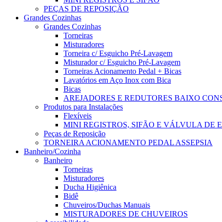
PEÇAS DE REPOSIÇÃO
Grandes Cozinhas
Grandes Cozinhas
Torneiras
Misturadores
Torneira c/ Esguicho Pré-Lavagem
Misturador c/ Esguicho Pré-Lavagem
Torneiras Acionamento Pedal + Bicas
Lavatórios em Aço Inox com Bica
Bicas
AREJADORES E REDUTORES BAIXO CO
Produtos para Instalações
Flexíveis
MINI REGISTROS, SIFÃO E VÁLVULA DE
Peças de Reposição
TORNEIRA ACIONAMENTO PEDAL ASSEPSIA
Banheiro/Cozinha
Banheiro
Torneiras
Misturadores
Ducha Higiênica
Bidê
Chuveiros/Duchas Manuais
MISTURADORES DE CHUVEIROS