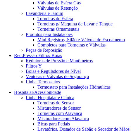
Válvulas de Esfera Gás
Válvulas de Retenção
Lavanderia e Jardim
Torneiras de Esfera
Torneiras p/ Maquina de Lavar e Tanque
Torneiras Ornamentais
Produtos para Instalações
Mini Registros, Sifão e Válvula de Escoamento
Completos para Torneiras e Válvulas
Peças de Reposição
Red.Pressão-Filtros-Boias
Redutoras de Pressão e Manômetros
Filtros Y
Boias e Reguladores de Nível
Ventosas e Válvulas de Segurança
Linha Termostatos
Termostato para Instalações Hidraulicas
Hospitalar/Acessibilidade
Linha Hospitalar e Clínica
Torneiras de Sensor
Misturadores de Sensor
Torneiras com Alavanca
Misturadores com Alavanca
Bicas para Pedais
Lavatórios, Dosador de Sabão e Secador de Mãos