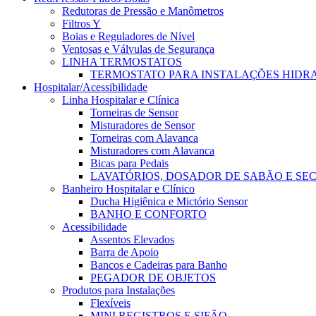
Redutoras de Pressão e Manômetros
Filtros Y
Boias e Reguladores de Nível
Ventosas e Válvulas de Segurança
LINHA TERMOSTATOS
TERMOSTATO PARA INSTALAÇÕES HIDR
Hospitalar/Acessibilidade
Linha Hospitalar e Clínica
Torneiras de Sensor
Misturadores de Sensor
Torneiras com Alavanca
Misturadores com Alavanca
Bicas para Pedais
LAVATÓRIOS, DOSADOR DE SABÃO E SE
Banheiro Hospitalar e Clínico
Ducha Higiênica e Mictório Sensor
BANHO E CONFORTO
Acessibilidade
Assentos Elevados
Barra de Apoio
Bancos e Cadeiras para Banho
PEGADOR DE OBJETOS
Produtos para Instalações
Flexíveis
MINI REGISTROS E SIFÃO