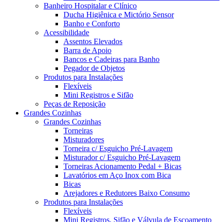
Banheiro Hospitalar e Clínico
Ducha Higiênica e Mictório Sensor
Banho e Conforto
Acessibilidade
Assentos Elevados
Barra de Apoio
Bancos e Cadeiras para Banho
Pegador de Objetos
Produtos para Instalações
Flexíveis
Mini Registros e Sifão
Peças de Reposição
Grandes Cozinhas
Grandes Cozinhas
Torneiras
Misturadores
Torneira c/ Esguicho Pré-Lavagem
Misturador c/ Esguicho Pré-Lavagem
Torneiras Acionamento Pedal + Bicas
Lavatórios em Aço Inox com Bica
Bicas
Arejadores e Redutores Baixo Consumo
Produtos para Instalações
Flexíveis
Mini Registros, Sifão e Válvula de Escoamento