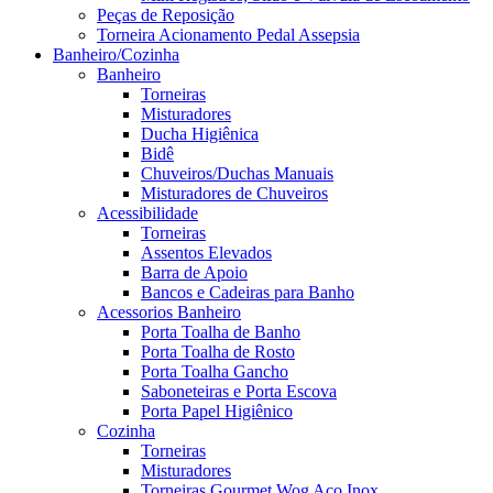
Peças de Reposição
Torneira Acionamento Pedal Assepsia
Banheiro/Cozinha
Banheiro
Torneiras
Misturadores
Ducha Higiênica
Bidê
Chuveiros/Duchas Manuais
Misturadores de Chuveiros
Acessibilidade
Torneiras
Assentos Elevados
Barra de Apoio
Bancos e Cadeiras para Banho
Acessorios Banheiro
Porta Toalha de Banho
Porta Toalha de Rosto
Porta Toalha Gancho
Saboneteiras e Porta Escova
Porta Papel Higiênico
Cozinha
Torneiras
Misturadores
Torneiras Gourmet Wog Aço Inox