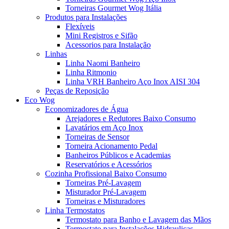
Torneiras Gourmet Wog Itália
Produtos para Instalações
Flexíveis
Mini Registros e Sifão
Acessorios para Instalação
Linhas
Linha Naomi Banheiro
Linha Ritmonio
Linha VRH Banheiro Aço Inox AISI 304
Peças de Reposição
Eco Wog
Economizadores de Água
Arejadores e Redutores Baixo Consumo
Lavatários em Aço Inox
Torneiras de Sensor
Torneira Acionamento Pedal
Banheiros Públicos e Academias
Reservatórios e Acessórios
Cozinha Profissional Baixo Consumo
Torneiras Pré-Lavagem
Misturador Pré-Lavagem
Torneiras e Misturadores
Linha Termostatos
Termostato para Banho e Lavagem das Mãos
Termostato para Instalações Hidraulicas