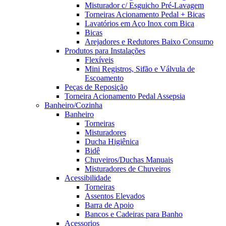
Misturador c/ Esguicho Pré-Lavagem
Torneiras Acionamento Pedal + Bicas
Lavatórios em Aço Inox com Bica
Bicas
Arejadores e Redutores Baixo Consumo
Produtos para Instalações
Flexíveis
Mini Registros, Sifão e Válvula de
Escoamento
Peças de Reposição
Torneira Acionamento Pedal Assepsia
Banheiro/Cozinha
Banheiro
Torneiras
Misturadores
Ducha Higiênica
Bidê
Chuveiros/Duchas Manuais
Misturadores de Chuveiros
Acessibilidade
Torneiras
Assentos Elevados
Barra de Apoio
Bancos e Cadeiras para Banho
Acessorios