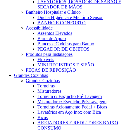
LAVATÓRIOS, DOSADOR DE SABÃO E
SECADOR DE MÃOS
Banheiro Hospitalar e Clínico
Ducha Higiênica e Mictório Sensor
BANHO E CONFORTO
Acessibilidade
Assentos Elevados
Barra de Apoio
Bancos e Cadeiras para Banho
PEGADOR DE OBJETOS
Produtos para Instalações
Flexíveis
MINI REGISTROS E SIFÃO
PEÇAS DE REPOSIÇÃO
Grandes Cozinhas
Grandes Cozinhas
Torneiras
Misturadores
Torneira c/ Esguicho Pré-Lavagem
Misturador c/ Esguicho Pré-Lavagem
Torneiras Acionamento Pedal + Bicas
Lavatórios em Aço Inox com Bica
Bicas
AREJADORES E REDUTORES BAIXO
CONSUMO