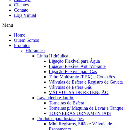
Clientes
Contato
Loja Virtual
Menu
Home
Quem Somos
Produtos
Hidráulica
Linha Hidráulica
Ligação Flexível para Água
Ligação Flexível Anti-Vibrante
Ligação Flexível para Gás
Tubo Multistrato (PEX) e Conexões
Válvulas de Esfera e Registro de Gaveta
Válvulas de Esfera Gás
VÁLVULAS DE RETENÇÃO
Lavanderia e Jardim
Torneiras de Esfera
Torneiras p/ Maquina de Lavar e Tanque
TORNEIRAS ORNAMENTAIS
Produtos para Instalações
Mini Registros, Sifão e Válvula de
Escoamento