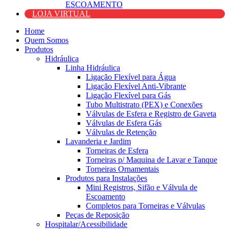
ESCOAMENTO
LOJA VIRTUAL
Home
Quem Somos
Produtos
Hidráulica
Linha Hidráulica
Ligação Flexível para Água
Ligação Flexível Anti-Vibrante
Ligação Flexível para Gás
Tubo Multistrato (PEX) e Conexões
Válvulas de Esfera e Registro de Gaveta
Válvulas de Esfera Gás
Válvulas de Retenção
Lavanderia e Jardim
Torneiras de Esfera
Torneiras p/ Maquina de Lavar e Tanque
Torneiras Ornamentais
Produtos para Instalações
Mini Registros, Sifão e Válvula de
Escoamento
Completos para Torneiras e Válvulas
Peças de Reposição
Hospitalar/Acessibilidade