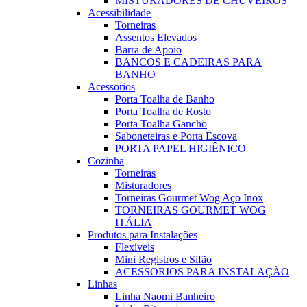
MISTURADORES DE CHUVEIROS
Acessibilidade
Torneiras
Assentos Elevados
Barra de Apoio
BANCOS E CADEIRAS PARA
BANHO
Acessorios
Porta Toalha de Banho
Porta Toalha de Rosto
Porta Toalha Gancho
Saboneteiras e Porta Escova
PORTA PAPEL HIGIÊNICO
Cozinha
Torneiras
Misturadores
Torneiras Gourmet Wog Aço Inox
TORNEIRAS GOURMET WOG
ITÁLIA
Produtos para Instalações
Flexíveis
Mini Registros e Sifão
ACESSORIOS PARA INSTALAÇÃO
Linhas
Linha Naomi Banheiro