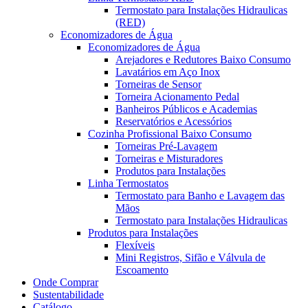
Termostato para Instalações Hidraulicas
(RED)
Economizadores de Água
Economizadores de Água
Arejadores e Redutores Baixo Consumo
Lavatários em Aço Inox
Torneiras de Sensor
Torneira Acionamento Pedal
Banheiros Públicos e Academias
Reservatórios e Acessórios
Cozinha Profissional Baixo Consumo
Torneiras Pré-Lavagem
Torneiras e Misturadores
Produtos para Instalações
Linha Termostatos
Termostato para Banho e Lavagem das
Mãos
Termostato para Instalações Hidraulicas
Produtos para Instalações
Flexíveis
Mini Registros, Sifão e Válvula de
Escoamento
Onde Comprar
Sustentabilidade
Catálogo