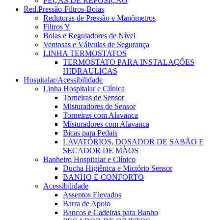
PEÇAS DE REPOSIÇÃO
Red.Pressão-Filtros-Boias
Redutoras de Pressão e Manômetros
Filtros Y
Boias e Reguladores de Nível
Ventosas e Válvulas de Segurança
LINHA TERMOSTATOS
TERMOSTATO PARA INSTALAÇÕES
HIDRAULICAS
Hospitalar/Acessibilidade
Linha Hospitalar e Clínica
Torneiras de Sensor
Misturadores de Sensor
Torneiras com Alavanca
Misturadores com Alavanca
Bicas para Pedais
LAVATÓRIOS, DOSADOR DE SABÃO E
SECADOR DE MÃOS
Banheiro Hospitalar e Clínico
Ducha Higiênica e Mictório Sensor
BANHO E CONFORTO
Acessibilidade
Assentos Elevados
Barra de Apoio
Bancos e Cadeiras para Banho