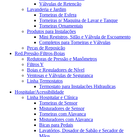
Válvulas de Retenção
Lavanderia e Jardim
Torneiras de Esfera
Torneiras p/ Maquina de Lavar e Tanque
Torneiras Ornamentais
Produtos para Instalações
Mini Registros, Sifão e Válvula de Escoamento
Completos para Torneiras e Válvulas
Peças de Reposição
Red.Pressão-Filtros-Boias
Redutoras de Pressão e Manômetros
Filtros Y
Boias e Reguladores de Nível
Ventosas e Válvulas de Segurança
Linha Termostatos
Termostato para Instalações Hidraulicas
Hospitalar/Acessibilidade
Linha Hospitalar e Clínica
Torneiras de Sensor
Misturadores de Sensor
Torneiras com Alavanca
Misturadores com Alavanca
Bicas para Pedais
Lavatórios, Dosador de Sabão e Secador de
Mãos