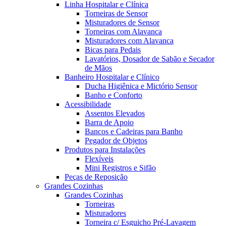
Linha Hospitalar e Clínica
Torneiras de Sensor
Misturadores de Sensor
Torneiras com Alavanca
Misturadores com Alavanca
Bicas para Pedais
Lavatórios, Dosador de Sabão e Secador
de Mãos
Banheiro Hospitalar e Clínico
Ducha Higiênica e Mictório Sensor
Banho e Conforto
Acessibilidade
Assentos Elevados
Barra de Apoio
Bancos e Cadeiras para Banho
Pegador de Objetos
Produtos para Instalações
Flexíveis
Mini Registros e Sifão
Peças de Reposição
Grandes Cozinhas
Grandes Cozinhas
Torneiras
Misturadores
Torneira c/ Esguicho Pré-Lavagem