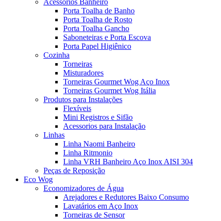
Acessorios Banheiro
Porta Toalha de Banho
Porta Toalha de Rosto
Porta Toalha Gancho
Saboneteiras e Porta Escova
Porta Papel Higiênico
Cozinha
Torneiras
Misturadores
Torneiras Gourmet Wog Aço Inox
Torneiras Gourmet Wog Itália
Produtos para Instalações
Flexíveis
Mini Registros e Sifão
Acessorios para Instalação
Linhas
Linha Naomi Banheiro
Linha Ritmonio
Linha VRH Banheiro Aço Inox AISI 304
Peças de Reposição
Eco Wog
Economizadores de Água
Arejadores e Redutores Baixo Consumo
Lavatários em Aço Inox
Torneiras de Sensor