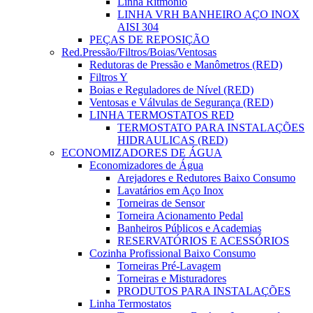
Linha Ritmonio
LINHA VRH BANHEIRO AÇO INOX
AISI 304
PEÇAS DE REPOSIÇÃO
Red.Pressão/Filtros/Boias/Ventosas
Redutoras de Pressão e Manômetros (RED)
Filtros Y
Boias e Reguladores de Nível (RED)
Ventosas e Válvulas de Segurança (RED)
LINHA TERMOSTATOS RED
TERMOSTATO PARA INSTALAÇÕES
HIDRAULICAS (RED)
ECONOMIZADORES DE ÁGUA
Economizadores de Água
Arejadores e Redutores Baixo Consumo
Lavatários em Aço Inox
Torneiras de Sensor
Torneira Acionamento Pedal
Banheiros Públicos e Academias
RESERVATÓRIOS E ACESSÓRIOS
Cozinha Profissional Baixo Consumo
Torneiras Pré-Lavagem
Torneiras e Misturadores
PRODUTOS PARA INSTALAÇÕES
Linha Termostatos