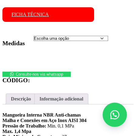
FICHA TÉCNICA
Medidas
Ligações
Flexíveis
Consulte-nos via whatsapp
655
CÓDIGO:
para
Gás
MxF
1/2
Descrição
Informação adicional
quantidade
Mangueira Interna NBR Anti-chamas
Malha e Conexões em Aço Inox AISI 304
Pressão de Trabalho:
Min. 0,1 MPa
Max. 1,4 Mpa