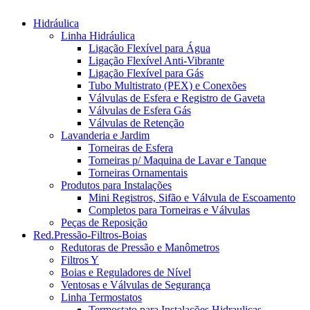
Hidráulica
Linha Hidráulica
Ligação Flexível para Água
Ligação Flexível Anti-Vibrante
Ligação Flexível para Gás
Tubo Multistrato (PEX) e Conexões
Válvulas de Esfera e Registro de Gaveta
Válvulas de Esfera Gás
Válvulas de Retenção
Lavanderia e Jardim
Torneiras de Esfera
Torneiras p/ Maquina de Lavar e Tanque
Torneiras Ornamentais
Produtos para Instalações
Mini Registros, Sifão e Válvula de Escoamento
Completos para Torneiras e Válvulas
Peças de Reposição
Red.Pressão-Filtros-Boias
Redutoras de Pressão e Manômetros
Filtros Y
Boias e Reguladores de Nível
Ventosas e Válvulas de Segurança
Linha Termostatos
Termostato para Instalações Hidraulicas