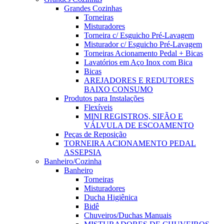
Grandes Cozinhas
Torneiras
Misturadores
Torneira c/ Esguicho Pré-Lavagem
Misturador c/ Esguicho Pré-Lavagem
Torneiras Acionamento Pedal + Bicas
Lavatórios em Aço Inox com Bica
Bicas
AREJADORES E REDUTORES
BAIXO CONSUMO
Produtos para Instalações
Flexíveis
MINI REGISTROS, SIFÃO E
VÁLVULA DE ESCOAMENTO
Peças de Reposição
TORNEIRA ACIONAMENTO PEDAL
ASSEPSIA
Banheiro/Cozinha
Banheiro
Torneiras
Misturadores
Ducha Higiênica
Bidê
Chuveiros/Duchas Manuais