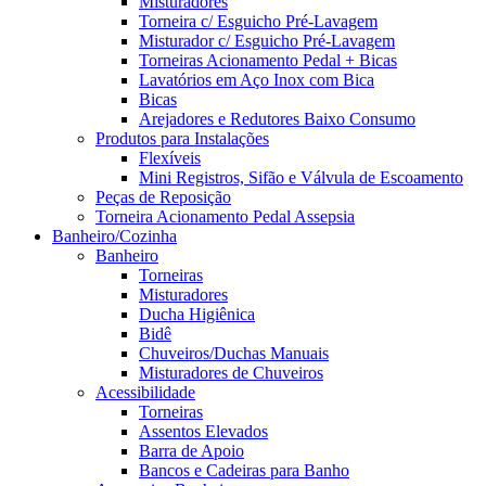
Misturadores
Torneira c/ Esguicho Pré-Lavagem
Misturador c/ Esguicho Pré-Lavagem
Torneiras Acionamento Pedal + Bicas
Lavatórios em Aço Inox com Bica
Bicas
Arejadores e Redutores Baixo Consumo
Produtos para Instalações
Flexíveis
Mini Registros, Sifão e Válvula de Escoamento
Peças de Reposição
Torneira Acionamento Pedal Assepsia
Banheiro/Cozinha
Banheiro
Torneiras
Misturadores
Ducha Higiênica
Bidê
Chuveiros/Duchas Manuais
Misturadores de Chuveiros
Acessibilidade
Torneiras
Assentos Elevados
Barra de Apoio
Bancos e Cadeiras para Banho