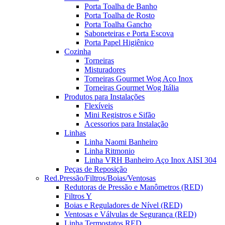
Porta Toalha de Banho
Porta Toalha de Rosto
Porta Toalha Gancho
Saboneteiras e Porta Escova
Porta Papel Higiênico
Cozinha
Torneiras
Misturadores
Torneiras Gourmet Wog Aço Inox
Torneiras Gourmet Wog Itália
Produtos para Instalações
Flexíveis
Mini Registros e Sifão
Acessorios para Instalação
Linhas
Linha Naomi Banheiro
Linha Ritmonio
Linha VRH Banheiro Aço Inox AISI 304
Peças de Reposição
Red.Pressão/Filtros/Boias/Ventosas
Redutoras de Pressão e Manômetros (RED)
Filtros Y
Boias e Reguladores de Nível (RED)
Ventosas e Válvulas de Segurança (RED)
Linha Termostatos RED