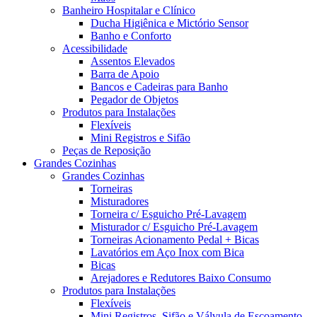
Banheiro Hospitalar e Clínico
Ducha Higiênica e Mictório Sensor
Banho e Conforto
Acessibilidade
Assentos Elevados
Barra de Apoio
Bancos e Cadeiras para Banho
Pegador de Objetos
Produtos para Instalações
Flexíveis
Mini Registros e Sifão
Peças de Reposição
Grandes Cozinhas
Grandes Cozinhas
Torneiras
Misturadores
Torneira c/ Esguicho Pré-Lavagem
Misturador c/ Esguicho Pré-Lavagem
Torneiras Acionamento Pedal + Bicas
Lavatórios em Aço Inox com Bica
Bicas
Arejadores e Redutores Baixo Consumo
Produtos para Instalações
Flexíveis
Mini Registros, Sifão e Válvula de Escoamento