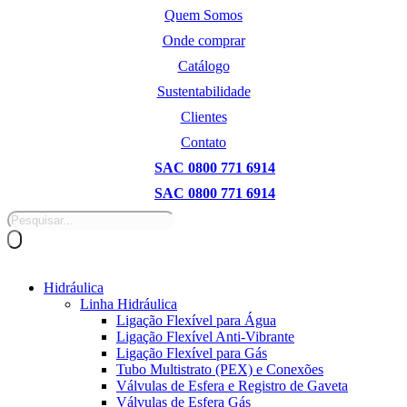
Pular
Quem Somos
para
Onde comprar
o
conteúdo
Catálogo
Sustentabilidade
Clientes
Contato
SAC 0800 771 6914
SAC 0800 771 6914
Pesquisar
produtos
Hidráulica
Linha Hidráulica
Ligação Flexível para Água
Ligação Flexível Anti-Vibrante
Ligação Flexível para Gás
Tubo Multistrato (PEX) e Conexões
Válvulas de Esfera e Registro de Gaveta
Válvulas de Esfera Gás