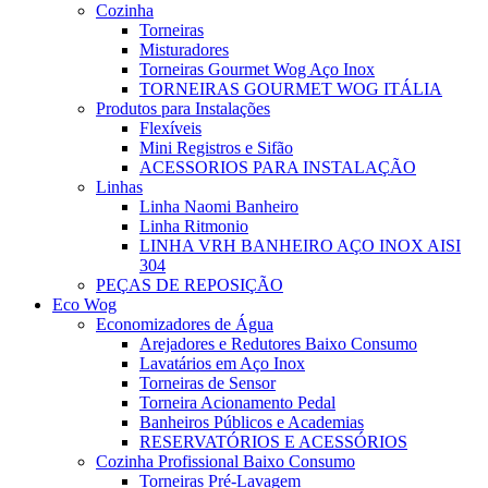
Cozinha
Torneiras
Misturadores
Torneiras Gourmet Wog Aço Inox
TORNEIRAS GOURMET WOG ITÁLIA
Produtos para Instalações
Flexíveis
Mini Registros e Sifão
ACESSORIOS PARA INSTALAÇÃO
Linhas
Linha Naomi Banheiro
Linha Ritmonio
LINHA VRH BANHEIRO AÇO INOX AISI
304
PEÇAS DE REPOSIÇÃO
Eco Wog
Economizadores de Água
Arejadores e Redutores Baixo Consumo
Lavatários em Aço Inox
Torneiras de Sensor
Torneira Acionamento Pedal
Banheiros Públicos e Academias
RESERVATÓRIOS E ACESSÓRIOS
Cozinha Profissional Baixo Consumo
Torneiras Pré-Lavagem