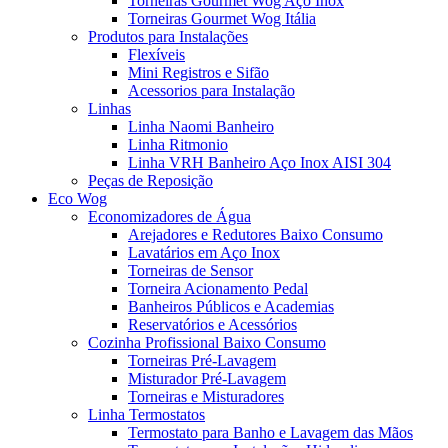
Torneiras Gourmet Wog Aço Inox
Torneiras Gourmet Wog Itália
Produtos para Instalações
Flexíveis
Mini Registros e Sifão
Acessorios para Instalação
Linhas
Linha Naomi Banheiro
Linha Ritmonio
Linha VRH Banheiro Aço Inox AISI 304
Peças de Reposição
Eco Wog
Economizadores de Água
Arejadores e Redutores Baixo Consumo
Lavatários em Aço Inox
Torneiras de Sensor
Torneira Acionamento Pedal
Banheiros Públicos e Academias
Reservatórios e Acessórios
Cozinha Profissional Baixo Consumo
Torneiras Pré-Lavagem
Misturador Pré-Lavagem
Torneiras e Misturadores
Linha Termostatos
Termostato para Banho e Lavagem das Mãos