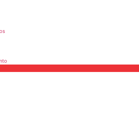
os
nto