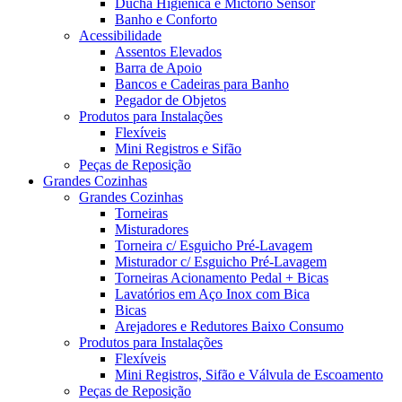
Ducha Higiênica e Mictório Sensor
Banho e Conforto
Acessibilidade
Assentos Elevados
Barra de Apoio
Bancos e Cadeiras para Banho
Pegador de Objetos
Produtos para Instalações
Flexíveis
Mini Registros e Sifão
Peças de Reposição
Grandes Cozinhas
Grandes Cozinhas
Torneiras
Misturadores
Torneira c/ Esguicho Pré-Lavagem
Misturador c/ Esguicho Pré-Lavagem
Torneiras Acionamento Pedal + Bicas
Lavatórios em Aço Inox com Bica
Bicas
Arejadores e Redutores Baixo Consumo
Produtos para Instalações
Flexíveis
Mini Registros, Sifão e Válvula de Escoamento
Peças de Reposição