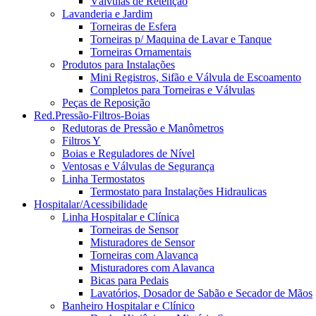
Válvulas de Retenção
Lavanderia e Jardim
Torneiras de Esfera
Torneiras p/ Maquina de Lavar e Tanque
Torneiras Ornamentais
Produtos para Instalações
Mini Registros, Sifão e Válvula de Escoamento
Completos para Torneiras e Válvulas
Peças de Reposição
Red.Pressão-Filtros-Boias
Redutoras de Pressão e Manômetros
Filtros Y
Boias e Reguladores de Nível
Ventosas e Válvulas de Segurança
Linha Termostatos
Termostato para Instalações Hidraulicas
Hospitalar/Acessibilidade
Linha Hospitalar e Clínica
Torneiras de Sensor
Misturadores de Sensor
Torneiras com Alavanca
Misturadores com Alavanca
Bicas para Pedais
Lavatórios, Dosador de Sabão e Secador de Mãos
Banheiro Hospitalar e Clínico