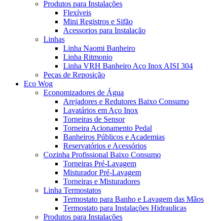
Produtos para Instalações
Flexíveis
Mini Registros e Sifão
Acessorios para Instalação
Linhas
Linha Naomi Banheiro
Linha Ritmonio
Linha VRH Banheiro Aço Inox AISI 304
Peças de Reposição
Eco Wog
Economizadores de Água
Arejadores e Redutores Baixo Consumo
Lavatários em Aço Inox
Torneiras de Sensor
Torneira Acionamento Pedal
Banheiros Públicos e Academias
Reservatórios e Acessórios
Cozinha Profissional Baixo Consumo
Torneiras Pré-Lavagem
Misturador Pré-Lavagem
Torneiras e Misturadores
Linha Termostatos
Termostato para Banho e Lavagem das Mãos
Termostato para Instalações Hidraulicas
Produtos para Instalações