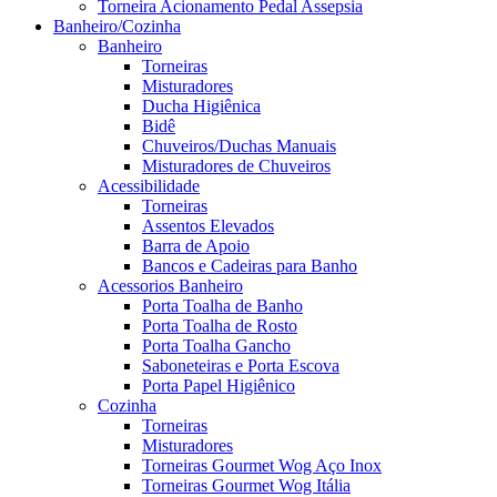
Torneira Acionamento Pedal Assepsia
Banheiro/Cozinha
Banheiro
Torneiras
Misturadores
Ducha Higiênica
Bidê
Chuveiros/Duchas Manuais
Misturadores de Chuveiros
Acessibilidade
Torneiras
Assentos Elevados
Barra de Apoio
Bancos e Cadeiras para Banho
Acessorios Banheiro
Porta Toalha de Banho
Porta Toalha de Rosto
Porta Toalha Gancho
Saboneteiras e Porta Escova
Porta Papel Higiênico
Cozinha
Torneiras
Misturadores
Torneiras Gourmet Wog Aço Inox
Torneiras Gourmet Wog Itália