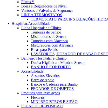
Filtros Y
Boias e Reguladores de Nível
Ventosas e Válvulas de Segurança
LINHA TERMOSTATOS
TERMOSTATO PARA INSTALAÇÕES HIDR
Hospitalar/Acessibilidade
Linha Hospitalar e Clínica
Torneiras de Sensor
Misturadores de Sensor
Torneiras com Alavanca
Misturadores com Alavanca
Bicas para Pedais
LAVATÓRIOS, DOSADOR DE SABÃO E SE
Banheiro Hospitalar e Clínico
Ducha Higiênica e Mictório Sensor
BANHO E CONFORTO
Acessibilidade
Assentos Elevados
Barra de Apoio
Bancos e Cadeiras para Banho
PEGADOR DE OBJETOS
Produtos para Instalações
Flexíveis
MINI REGISTROS E SIFÃO
PEÇAS DE REPOSIÇÃO