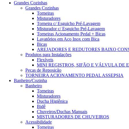
Grandes Cozinhas
Grandes Cozinhas
Torneiras
Misturadores
Torneira c/ Esguicho Pré-Lavagem
Misturador c/ Esguicho Pré-Lavagem
Torneiras Acionamento Pedal + Bicas
Lavatórios em Aço Inox com Bica
Bicas
AREJADORES E REDUTORES BAIXO CO
Produtos para Instalações
Flexíveis
MINI REGISTROS, SIFÃO E VÁLVULA DE
Peças de Reposição
TORNEIRA ACIONAMENTO PEDAL ASSEPSIA
Banheiro/Cozinha
Banheiro
Torneiras
Misturadores
Ducha Higiênica
Bidê
Chuveiros/Duchas Manuais
MISTURADORES DE CHUVEIROS
Acessibilidade
Torneiras