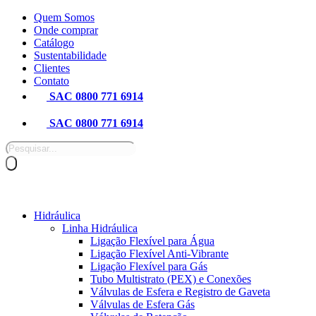
Pular
Quem Somos
para
Onde comprar
o
Catálogo
conteúdo
Sustentabilidade
Clientes
Contato
SAC 0800 771 6914
SAC 0800 771 6914
Pesquisar
produtos
Hidráulica
Linha Hidráulica
Ligação Flexível para Água
Ligação Flexível Anti-Vibrante
Ligação Flexível para Gás
Tubo Multistrato (PEX) e Conexões
Válvulas de Esfera e Registro de Gaveta
Válvulas de Esfera Gás