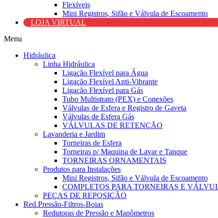
Flexíveis
Mini Registros, Sifão e Válvula de Escoamento
LOJA VIRTUAL
Menu
Hidráulica
Linha Hidráulica
Ligação Flexível para Água
Ligação Flexível Anti-Vibrante
Ligação Flexível para Gás
Tubo Multistrato (PEX) e Conexões
Válvulas de Esfera e Registro de Gaveta
Válvulas de Esfera Gás
VÁLVULAS DE RETENÇÃO
Lavanderia e Jardim
Torneiras de Esfera
Torneiras p/ Maquina de Lavar e Tanque
TORNEIRAS ORNAMENTAIS
Produtos para Instalações
Mini Registros, Sifão e Válvula de Escoamento
COMPLETOS PARA TORNEIRAS E VÁLVU
PEÇAS DE REPOSIÇÃO
Red.Pressão-Filtros-Boias
Redutoras de Pressão e Manômetros