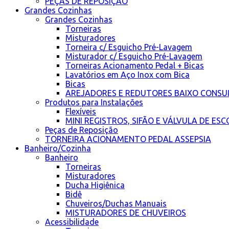
PEÇAS DE REPOSIÇÃO
Grandes Cozinhas
Grandes Cozinhas
Torneiras
Misturadores
Torneira c/ Esguicho Pré-Lavagem
Misturador c/ Esguicho Pré-Lavagem
Torneiras Acionamento Pedal + Bicas
Lavatórios em Aço Inox com Bica
Bicas
AREJADORES E REDUTORES BAIXO CONS
Produtos para Instalações
Flexíveis
MINI REGISTROS, SIFÃO E VÁLVULA DE E
Peças de Reposição
TORNEIRA ACIONAMENTO PEDAL ASSEPSIA
Banheiro/Cozinha
Banheiro
Torneiras
Misturadores
Ducha Higiênica
Bidê
Chuveiros/Duchas Manuais
MISTURADORES DE CHUVEIROS
Acessibilidade