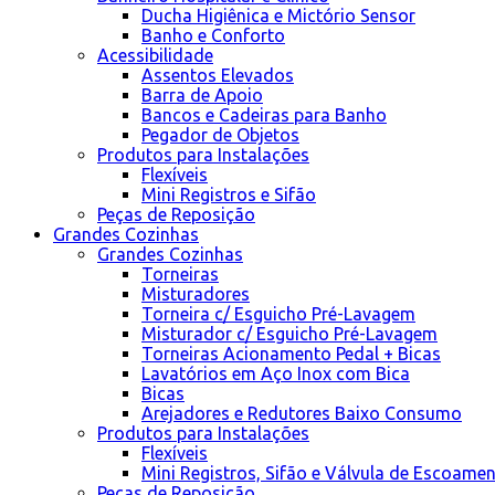
Ducha Higiênica e Mictório Sensor
Banho e Conforto
Acessibilidade
Assentos Elevados
Barra de Apoio
Bancos e Cadeiras para Banho
Pegador de Objetos
Produtos para Instalações
Flexíveis
Mini Registros e Sifão
Peças de Reposição
Grandes Cozinhas
Grandes Cozinhas
Torneiras
Misturadores
Torneira c/ Esguicho Pré-Lavagem
Misturador c/ Esguicho Pré-Lavagem
Torneiras Acionamento Pedal + Bicas
Lavatórios em Aço Inox com Bica
Bicas
Arejadores e Redutores Baixo Consumo
Produtos para Instalações
Flexíveis
Mini Registros, Sifão e Válvula de Escoame
Peças de Reposição