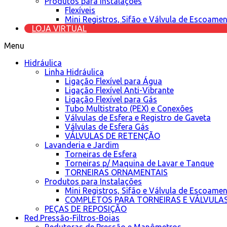
Produtos para Instalações
Flexíveis
Mini Registros, Sifão e Válvula de Escoame
LOJA VIRTUAL
Menu
Hidráulica
Linha Hidráulica
Ligação Flexível para Água
Ligação Flexível Anti-Vibrante
Ligação Flexível para Gás
Tubo Multistrato (PEX) e Conexões
Válvulas de Esfera e Registro de Gaveta
Válvulas de Esfera Gás
VÁLVULAS DE RETENÇÃO
Lavanderia e Jardim
Torneiras de Esfera
Torneiras p/ Maquina de Lavar e Tanque
TORNEIRAS ORNAMENTAIS
Produtos para Instalações
Mini Registros, Sifão e Válvula de Escoame
COMPLETOS PARA TORNEIRAS E VÁLVULA
PEÇAS DE REPOSIÇÃO
Red.Pressão-Filtros-Boias