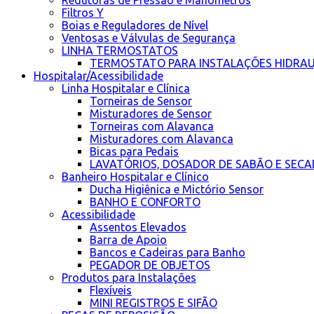
Redutoras de Pressão e Manômetros
Filtros Y
Boias e Reguladores de Nível
Ventosas e Válvulas de Segurança
LINHA TERMOSTATOS
TERMOSTATO PARA INSTALAÇÕES HIDRAU
Hospitalar/Acessibilidade
Linha Hospitalar e Clínica
Torneiras de Sensor
Misturadores de Sensor
Torneiras com Alavanca
Misturadores com Alavanca
Bicas para Pedais
LAVATÓRIOS, DOSADOR DE SABÃO E SEC
Banheiro Hospitalar e Clínico
Ducha Higiênica e Mictório Sensor
BANHO E CONFORTO
Acessibilidade
Assentos Elevados
Barra de Apoio
Bancos e Cadeiras para Banho
PEGADOR DE OBJETOS
Produtos para Instalações
Flexíveis
MINI REGISTROS E SIFÃO