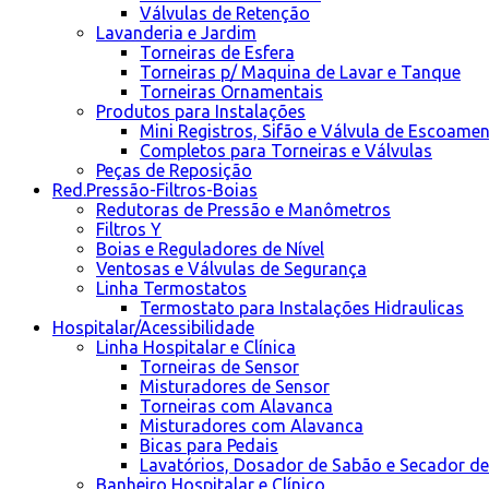
Válvulas de Retenção
Lavanderia e Jardim
Torneiras de Esfera
Torneiras p/ Maquina de Lavar e Tanque
Torneiras Ornamentais
Produtos para Instalações
Mini Registros, Sifão e Válvula de Escoame
Completos para Torneiras e Válvulas
Peças de Reposição
Red.Pressão-Filtros-Boias
Redutoras de Pressão e Manômetros
Filtros Y
Boias e Reguladores de Nível
Ventosas e Válvulas de Segurança
Linha Termostatos
Termostato para Instalações Hidraulicas
Hospitalar/Acessibilidade
Linha Hospitalar e Clínica
Torneiras de Sensor
Misturadores de Sensor
Torneiras com Alavanca
Misturadores com Alavanca
Bicas para Pedais
Lavatórios, Dosador de Sabão e Secador d
Banheiro Hospitalar e Clínico