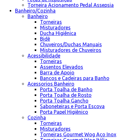
Torneira Acionamento Pedal Assepsia
Banheiro/Cozinha
Banheiro
Torneiras
Misturadores
Ducha Higiênica
Bidê
Chuveiros/Duchas Manuais
Misturadores de Chuveiros
Acessibilidade
Torneiras
Assentos Elevados
Barra de Apoio
Bancos e Cadeiras para Banho
Acessorios Banheiro
Porta Toalha de Banho
Porta Toalha de Rosto
Porta Toalha Gancho
Saboneteiras e Porta Escova
Porta Papel Higiênico
Cozinha
Torneiras
Misturadores
Torneiras Gourmet Wog Aço Inox