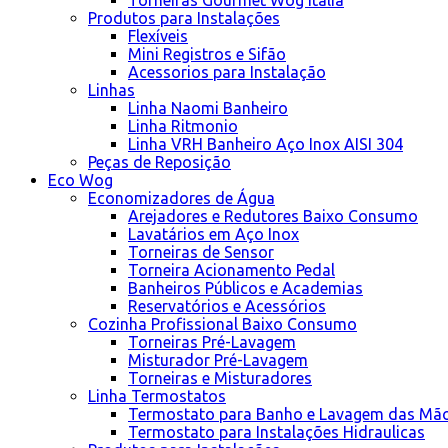
Torneiras Gourmet Wog Itália
Produtos para Instalações
Flexíveis
Mini Registros e Sifão
Acessorios para Instalação
Linhas
Linha Naomi Banheiro
Linha Ritmonio
Linha VRH Banheiro Aço Inox AISI 304
Peças de Reposição
Eco Wog
Economizadores de Água
Arejadores e Redutores Baixo Consumo
Lavatários em Aço Inox
Torneiras de Sensor
Torneira Acionamento Pedal
Banheiros Públicos e Academias
Reservatórios e Acessórios
Cozinha Profissional Baixo Consumo
Torneiras Pré-Lavagem
Misturador Pré-Lavagem
Torneiras e Misturadores
Linha Termostatos
Termostato para Banho e Lavagem das Mã
Termostato para Instalações Hidraulicas