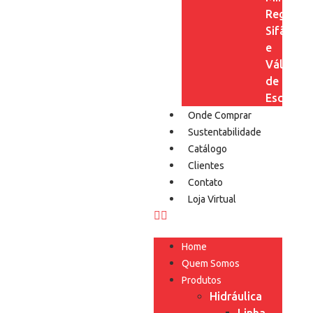
Registros
Sifão
e
Válvula
de
Escoame
Onde Comprar
Sustentabilidade
Catálogo
Clientes
Contato
Loja Virtual
Home
Quem Somos
Produtos
Hidráulica